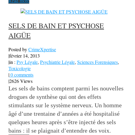
Read more
SELS DE BAIN ET PSYCHOSE
AIGÜE
Posted by
CrimeXpertise
|
février 14, 2013
|
in :
Psy Légale
,
Psychiatrie Légale
,
Sciences Forensiques
,
Toxicologie
|
0 comments
|
2626 Views
Les sels de bains comptent parmi les nouvelles
drogues de synthèse qui ont des effets
stimulants sur le système nerveux. Un homme
âgé d’une trentaine d’années a été hospitalisé
quelques heures après s’être injecté des sels
bains : il se plaignait d’entendre des voix.