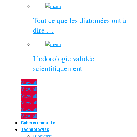
Tout ce que les diatomées ont à
dire …
L’odorologie validée
scientifiquement
View all
View all
View all
View all
View all
View all
Cybercriminalité
Technologies
Biométrie