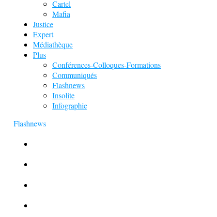
Cartel
Mafia
Justice
Expert
Médiathèque
Plus
Conférences-Colloques-Formations
Communiqués
Flashnews
Insolite
Infographie
Flashnews
Europol : Un calendrier de l’Avent insolite
Le corbeau vole une arme sur une scène de crime
Foot et Blanchiment d’argent
L’illusion d’incognito