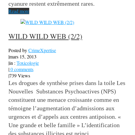
cyanure restent extrêmement rares.
Read more
WILD WILD WEB (2/2)
Posted by
CrimeXpertise
|
mars 15, 2013
|
in :
Toxicologie
|
0 comments
|
739 Views
Les drogues de synthèse prises dans la toile Les
Nouvelles Substances Psychoactives (NPS)
constituent une menace croissante comme en
témoigne l’augmentation d’admissions aux
urgences et d’appels aux centres antipoison. «
Une grande et belle famille » L’identification
des substances illicites est princi...