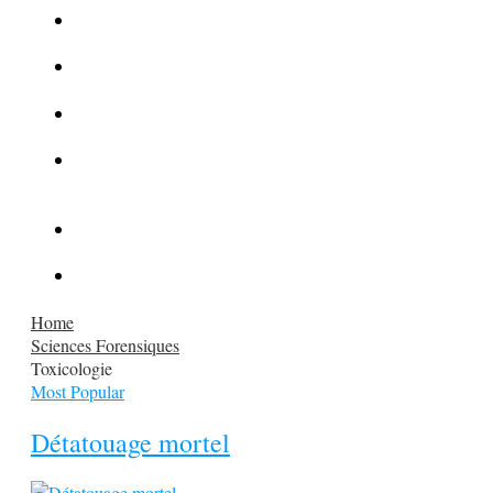
La Kalachnikov : l’arme la plus meurtrière du monde
La Mafia cible l’Etat Islamique
Quantique pour cryptographes
Les méthodes de recrutement des fonctionnaires par le
crime organisé
Le criminel de plus stupide de l’été !
Facebook : son catalogue biométrique de Tags illégal ?
Home
Sciences Forensiques
Toxicologie
Most Popular
Détatouage mortel