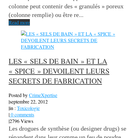
colonne peut contenir des « granulés » poreux
(colonne remplie) ou être re...
Read more
LES « SELS DE BAIN » ET LA
« SPICE » DEVOILENT LEURS
SECRETS DE FABRICATION
Posted by
CrimeXpertise
|
septembre 22, 2012
|
in :
Toxicologie
|
0 comments
|
2796 Views
Les drogues de synthèse (ou designer drugs) se
répandent dans leur comme un feu de poudre.