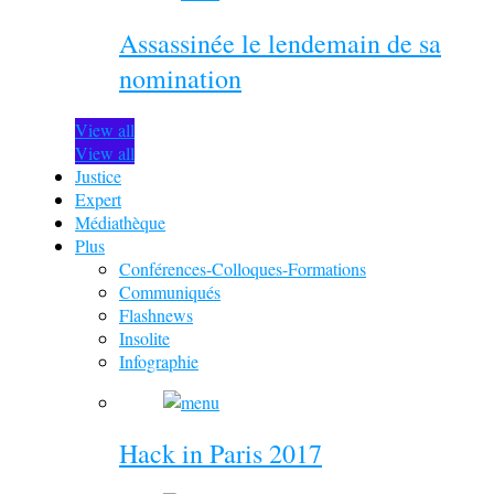
Assassinée le lendemain de sa
nomination
View all
View all
Justice
Expert
Médiathèque
Plus
Conférences-Colloques-Formations
Communiqués
Flashnews
Insolite
Infographie
Hack in Paris 2017