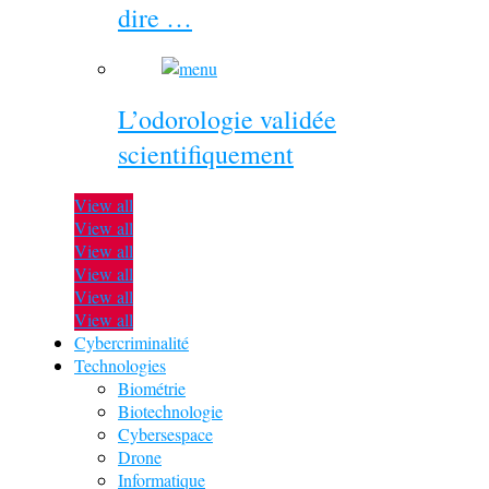
dire …
L’odorologie validée
scientifiquement
View all
View all
View all
View all
View all
View all
Cybercriminalité
Technologies
Biométrie
Biotechnologie
Cybersespace
Drone
Informatique