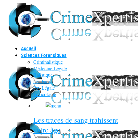
Accueil
Sciences Forensiques
Criminalistique
Médecine Légale
Balistique
Les Faux
Psy Légale
Toxicologie
Les traces de sang trahissent
votre âge