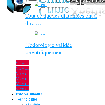
Tout ce que les diatomées ont à
dire …
L’odorologie validée
scientifiquement
View all
View all
View all
View all
View all
View all
Cybercriminalité
Technologies
Biométrie