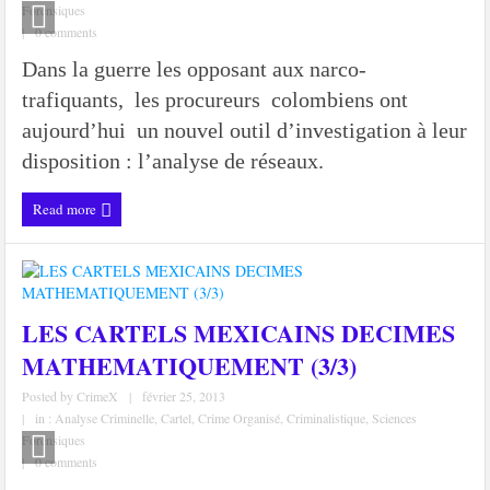
Forensiques
|
0 comments
Dans la guerre les opposant aux narco-
trafiquants, les procureurs colombiens ont
aujourd’hui un nouvel outil d’investigation à leur
disposition : l’analyse de réseaux.
Read more
LES CARTELS MEXICAINS DECIMES
MATHEMATIQUEMENT (3/3)
Posted by
CrimeX
|
février 25, 2013
|
in :
Analyse Criminelle
,
Cartel
,
Crime Organisé
,
Criminalistique
,
Sciences
Forensiques
|
0 comments