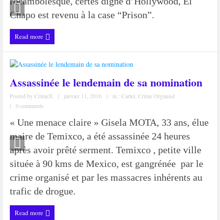
rocambolesque, certes digne d’Hollywood, El
Chapo est revenu à la case “Prison”.
Read more
Assassinée le lendemain de sa nomination
Posted by
CrimeX
|
janvier 11, 2016
|
in :
Cartel
,
Crime Organisé
|
0 comments
« Une menace claire » Gisela MOTA, 33 ans, élue
maire de Temixco, a été assassinée 24 heures
après avoir prêté serment. Temixco , petite ville
située à 90 kms de Mexico, est gangrénée par le
crime organisé et par les massacres inhérents au
trafic de drogue.
Read more