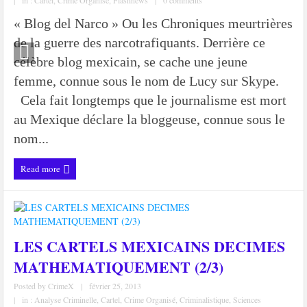
|
in :
Cartel
,
Crime Organisé
,
Flashnews
|
0 comments
« Blog del Narco » Ou les Chroniques meurtrières
de la guerre des narcotrafiquants. Derrière ce
célèbre blog mexicain, se cache une jeune
femme, connue sous le nom de Lucy sur Skype.
Cela fait longtemps que le journalisme est mort
au Mexique déclare la bloggeuse, connue sous le
nom...
Read more
LES CARTELS MEXICAINS DECIMES
MATHEMATIQUEMENT (2/3)
Posted by
CrimeX
|
février 25, 2013
|
in :
Analyse Criminelle
,
Cartel
,
Crime Organisé
,
Criminalistique
,
Sciences