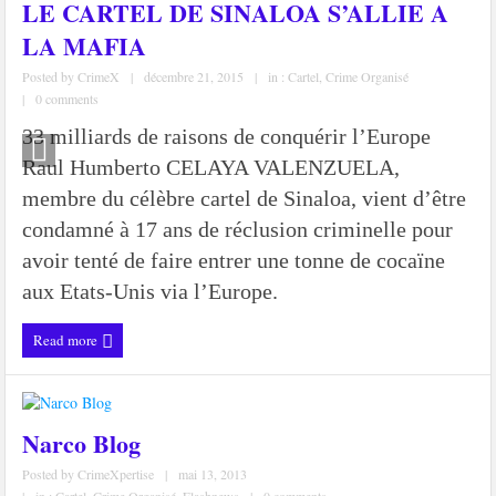
LE CARTEL DE SINALOA S’ALLIE A
LA MAFIA
Posted by
CrimeX
|
décembre 21, 2015
|
in :
Cartel
,
Crime Organisé
|
0 comments
33 milliards de raisons de conquérir l’Europe
Raul Humberto CELAYA VALENZUELA,
membre du célèbre cartel de Sinaloa, vient d’être
condamné à 17 ans de réclusion criminelle pour
avoir tenté de faire entrer une tonne de cocaïne
aux Etats-Unis via l’Europe.
Read more
Narco Blog
Posted by
CrimeXpertise
|
mai 13, 2013