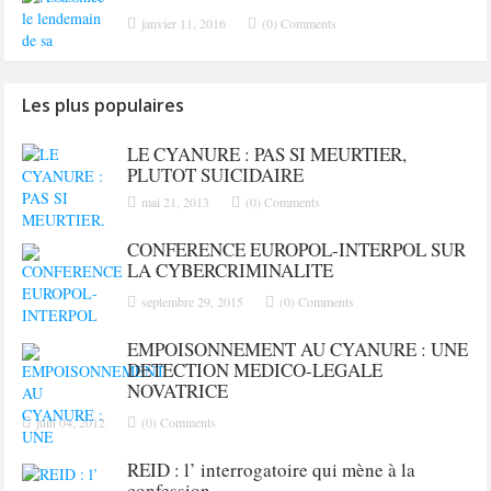
janvier 11, 2016
(0) Comments
Les plus populaires
LE CYANURE : PAS SI MEURTIER,
PLUTOT SUICIDAIRE
mai 21, 2013
(0) Comments
CONFERENCE EUROPOL-INTERPOL SUR
LA CYBERCRIMINALITE
septembre 29, 2015
(0) Comments
EMPOISONNEMENT AU CYANURE : UNE
DETECTION MEDICO-LEGALE
NOVATRICE
juin 04, 2012
(0) Comments
REID : l’ interrogatoire qui mène à la
confession