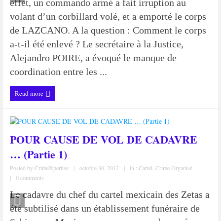
effet, un commando armé a fait irruption au
volant d’un corbillard volé, et a emporté le corps
de LAZCANO. A la question : Comment le corps
a-t-il été enlevé ? Le secrétaire à la Justice,
Alejandro POIRE, a évoqué le manque de
coordination entre les ...
Read more
POUR CAUSE DE VOL DE CADAVRE
… (Partie 1)
Posted by
CrimeXpertise
|
octobre 30, 2012
|
in :
Cartel
,
Crime Organisé
|
0 comments
Le cadavre du chef du cartel mexicain des Zetas a
été subtilisé dans un établissement funéraire de