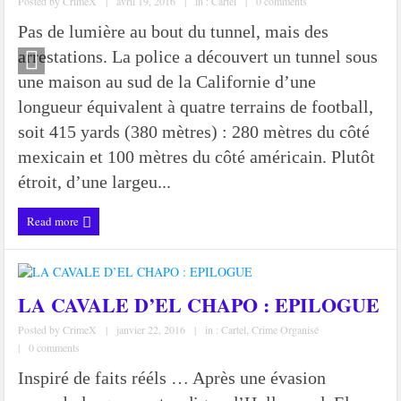
Posted by
CrimeX
|
avril 19, 2016
|
in :
Cartel
|
0 comments
Pas de lumière au bout du tunnel, mais des
arrestations. La police a découvert un tunnel sous
une maison au sud de la Californie d’une
longueur équivalent à quatre terrains de football,
soit 415 yards (380 mètres) : 280 mètres du côté
mexicain et 100 mètres du côté américain. Plutôt
étroit, d’une largeu...
Read more
LA CAVALE D’EL CHAPO : EPILOGUE
Posted by
CrimeX
|
janvier 22, 2016
|
in :
Cartel
,
Crime Organisé
|
0 comments
Inspiré de faits rééls … Après une évasion