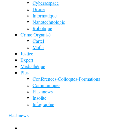
Cybersespace
Drone
Informatique
Nanotechnologie
Robotique
Crime Organisé
Cartel
Mafia
Justice
Expert
Médiathèque
Plus
Conférences-Colloques-Formations
Communiqués
Flashnews
Insolite
Infographie
Flashnews
Europol : Un calendrier de l’Avent insolite