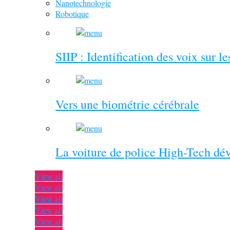
Nanotechnologie
Robotique
SIIP : Identification des voix sur l
Vers une biométrie cérébrale
La voiture de police High-Tech dé
View all
View all
View all
View all
View all