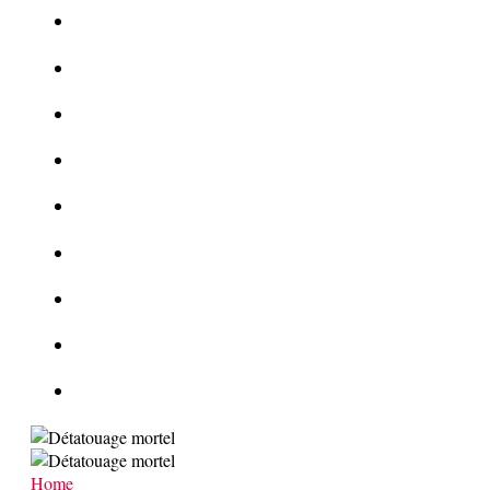
Le corbeau vole une arme sur une scène de crime
Foot et Blanchiment d’argent
L’illusion d’incognito
La Kalachnikov : l’arme la plus meurtrière du monde
La Mafia cible l’Etat Islamique
Quantique pour cryptographes
Les méthodes de recrutement des fonctionnaires par le crime
Le criminel de plus stupide de l’été !
Facebook : son catalogue biométrique de Tags illégal ?
Home