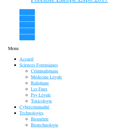
View all
View all
View all
View all
View all
Menu
Accueil
Sciences Forensiques
Criminalistique
Médecine Légale
Balistique
Les Faux
Psy Légale
Toxicologie
Cybercriminalité
Technologies
Biométrie
Biotechnologie