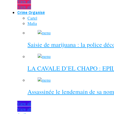
View all
View all
Crime Organisé
Cartel
Mafia
Saisie de marijuana : la police dé
LA CAVALE D’EL CHAPO : EP
Assassinée le lendemain de sa nom
View all
View all