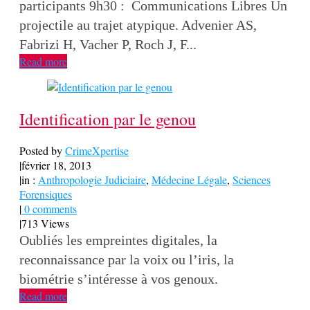
participants 9h30 : Communications Libres Un
projectile au trajet atypique. Advenier AS,
Fabrizi H, Vacher P, Roch J, F...
Read more
Identification par le genou
Posted by
CrimeXpertise
|
février 18, 2013
|
in :
Anthropologie Judiciaire
,
Médecine Légale
,
Sciences
Forensiques
|
0 comments
|
713 Views
Oubliés les empreintes digitales, la
reconnaissance par la voix ou l’iris, la
biométrie s’intéresse à vos genoux.
Read more