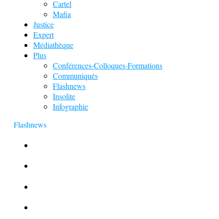
Cartel
Mafia
Justice
Expert
Médiathèque
Plus
Conférences-Colloques-Formations
Communiqués
Flashnews
Insolite
Infographie
Flashnews
Europol : Un calendrier de l’Avent insolite
Le corbeau vole une arme sur une scène de crime
Foot et Blanchiment d’argent
L’illusion d’incognito