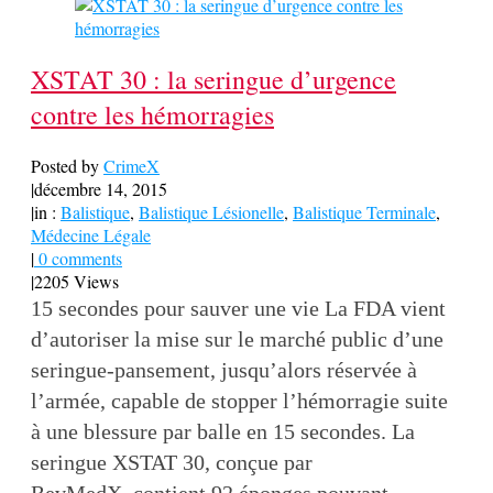
XSTAT 30 : la seringue d’urgence
contre les hémorragies
Posted by
CrimeX
|
décembre 14, 2015
|
in :
Balistique
,
Balistique Lésionelle
,
Balistique Terminale
,
Médecine Légale
|
0 comments
|
2205 Views
15 secondes pour sauver une vie La FDA vient
d’autoriser la mise sur le marché public d’une
seringue-pansement, jusqu’alors réservée à
l’armée, capable de stopper l’hémorragie suite
à une blessure par balle en 15 secondes. La
seringue XSTAT 30, conçue par
RevMedX, contient 92 éponges pouvant