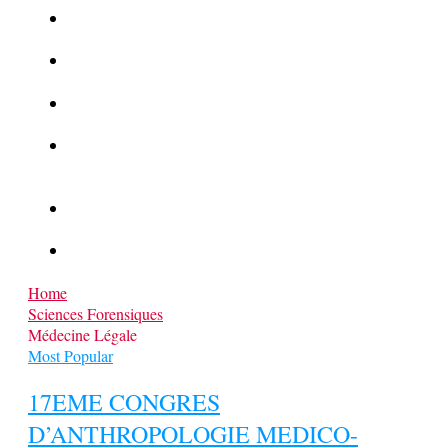
La Kalachnikov : l’arme la plus meurtrière du monde
La Mafia cible l’Etat Islamique
Quantique pour cryptographes
Les méthodes de recrutement des fonctionnaires par le
crime organisé
Le criminel de plus stupide de l’été !
Facebook : son catalogue biométrique de Tags illégal ?
Home
Sciences Forensiques
Médecine Légale
Most Popular
17EME CONGRES
D’ANTHROPOLOGIE MEDICO-