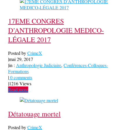
17EME CONGRES
D’ANTHROPOLOGIE MEDICO-
LÉGALE 2017
Posted by
CrimeX
|
mai 29, 2017
|
in :
Anthropologie Judiciaire
,
Conférences-Colloques-
Formations
|
0 comments
|
1216 Views
Read more
Détatouage mortel
Posted by
CrimeX