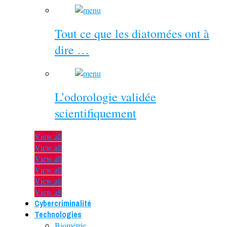
Tout ce que les diatomées ont à
dire …
L’odorologie validée
scientifiquement
View all
View all
View all
View all
View all
View all
Cybercriminalité
Technologies
Biométrie