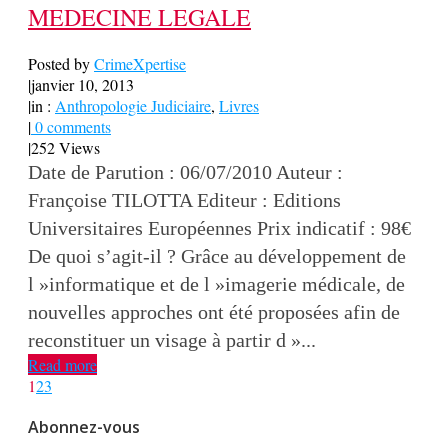
MEDECINE LEGALE
Posted by
CrimeXpertise
|
janvier 10, 2013
|
in :
Anthropologie Judiciaire
,
Livres
|
0 comments
|
252 Views
Date de Parution : 06/07/2010 Auteur :
Françoise TILOTTA Editeur : Editions
Universitaires Européennes Prix indicatif : 98€
De quoi s’agit-il ? Grâce au développement de
l »informatique et de l »imagerie médicale, de
nouvelles approches ont été proposées afin de
reconstituer un visage à partir d »...
Read more
1
2
3
Abonnez-vous