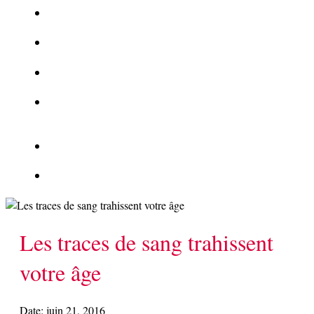
La Kalachnikov : l’arme la plus meurtrière du monde
La Mafia cible l’Etat Islamique
Quantique pour cryptographes
Les méthodes de recrutement des fonctionnaires par le
crime organisé
Le criminel de plus stupide de l’été !
Facebook : son catalogue biométrique de Tags illégal ?
Les traces de sang trahissent
votre âge
Date:
juin 21, 2016