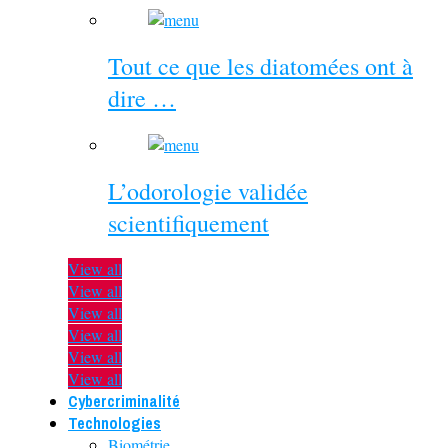
Tout ce que les diatomées ont à
dire …
L’odorologie validée
scientifiquement
View all
View all
View all
View all
View all
View all
Cybercriminalité
Technologies
Biométrie