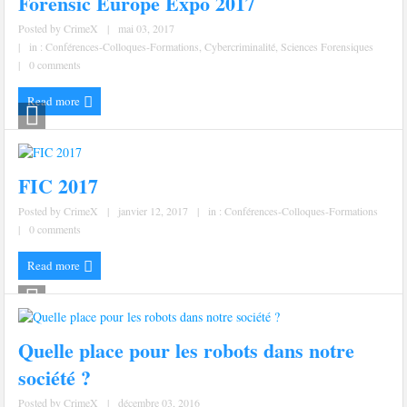
Forensic Europe Expo 2017
Posted by
CrimeX
|
mai 03, 2017
|
in :
Conférences-Colloques-Formations
,
Cybercriminalité
,
Sciences Forensiques
|
0 comments
Read more
FIC 2017
Posted by
CrimeX
|
janvier 12, 2017
|
in :
Conférences-Colloques-Formations
|
0 comments
Read more
Quelle place pour les robots dans notre
société ?
Posted by
CrimeX
|
décembre 03, 2016