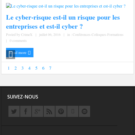
Le cyber-risque est-il un risque pour les
entreprises et est-il cyber ?
Posted by
CrimeX
|
juillet 06, 2016
|
in :
Conférences-Colloques-Formations
|
0 comments
Read more
1
2
3
4
5
6
7
SUIVEZ-NOUS