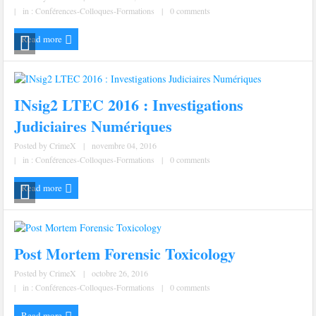
|
in :
Conférences-Colloques-Formations
|
0 comments
Read more
INsig2 LTEC 2016 : Investigations
Judiciaires Numériques
Posted by
CrimeX
|
novembre 04, 2016
|
in :
Conférences-Colloques-Formations
|
0 comments
Read more
Post Mortem Forensic Toxicology
Posted by
CrimeX
|
octobre 26, 2016
|
in :
Conférences-Colloques-Formations
|
0 comments
Read more