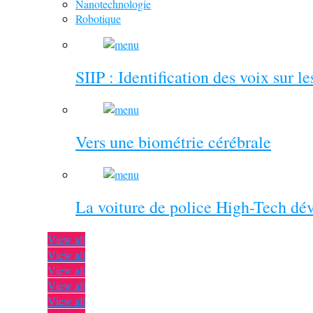
Nanotechnologie
Robotique
SIIP : Identification des voix sur l
Vers une biométrie cérébrale
La voiture de police High-Tech dé
View all
View all
View all
View all
View all