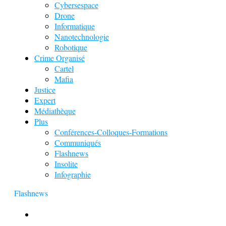
Cybersespace
Drone
Informatique
Nanotechnologie
Robotique
Crime Organisé
Cartel
Mafia
Justice
Expert
Médiathèque
Plus
Conférences-Colloques-Formations
Communiqués
Flashnews
Insolite
Infographie
Flashnews
Europol : Un calendrier de l’Avent insolite