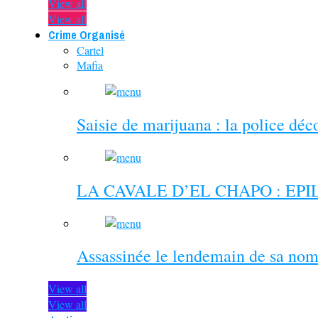
View all
View all
Crime Organisé
Cartel
Mafia
Saisie de marijuana : la police dé
LA CAVALE D’EL CHAPO : EP
Assassinée le lendemain de sa nom
View all
View all