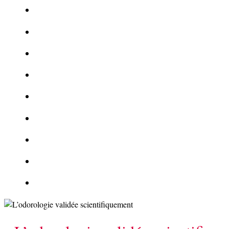
Le corbeau vole une arme sur une scène de crime
Foot et Blanchiment d’argent
L’illusion d’incognito
La Kalachnikov : l’arme la plus meurtrière du monde
La Mafia cible l’Etat Islamique
Quantique pour cryptographes
Les méthodes de recrutement des fonctionnaires par le crime
Le criminel de plus stupide de l’été !
Facebook : son catalogue biométrique de Tags illégal ?