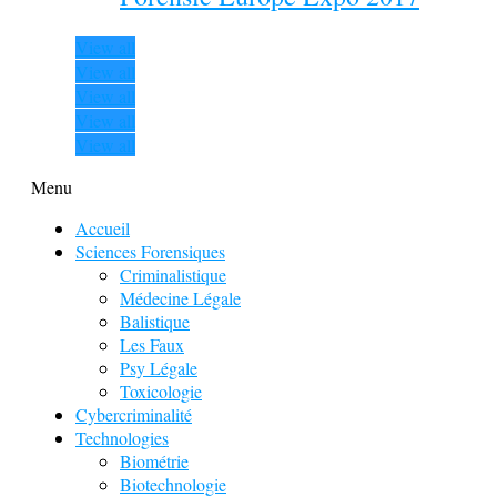
View all
View all
View all
View all
View all
Menu
Accueil
Sciences Forensiques
Criminalistique
Médecine Légale
Balistique
Les Faux
Psy Légale
Toxicologie
Cybercriminalité
Technologies
Biométrie
Biotechnologie