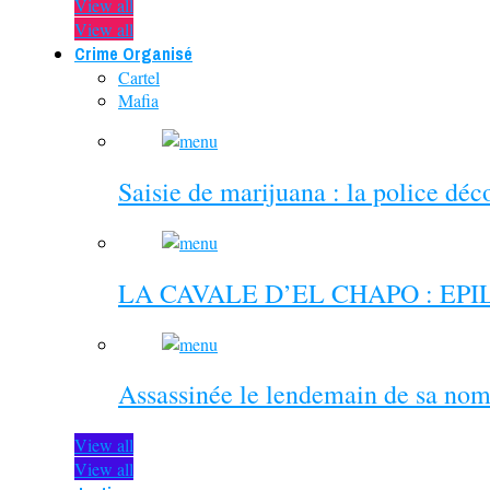
View all
View all
Crime Organisé
Cartel
Mafia
Saisie de marijuana : la police dé
LA CAVALE D’EL CHAPO : EP
Assassinée le lendemain de sa nom
View all
View all