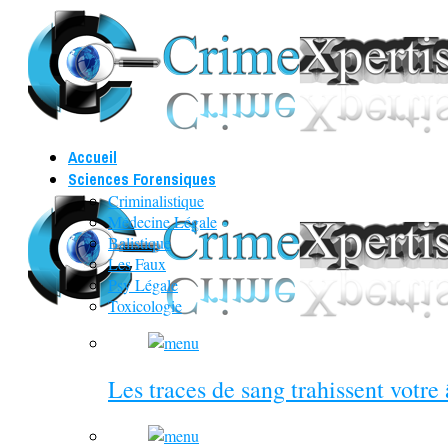
Accueil
Sciences Forensiques
Criminalistique
Médecine Légale
Balistique
Les Faux
Psy Légale
Toxicologie
Les traces de sang trahissent votre