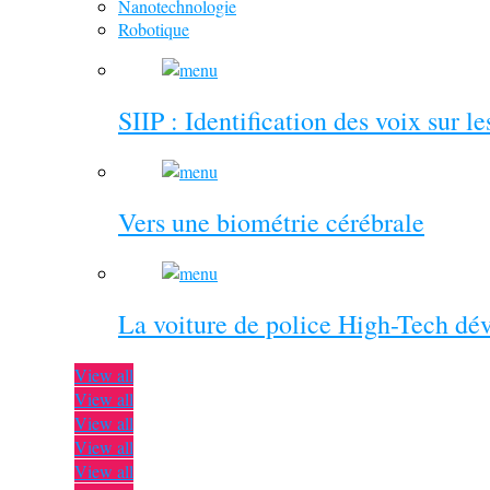
Nanotechnologie
Robotique
SIIP : Identification des voix sur l
Vers une biométrie cérébrale
La voiture de police High-Tech dé
View all
View all
View all
View all
View all