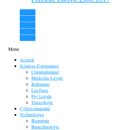
View all
View all
View all
View all
View all
Menu
Accueil
Sciences Forensiques
Criminalistique
Médecine Légale
Balistique
Les Faux
Psy Légale
Toxicologie
Cybercriminalité
Technologies
Biométrie
Biotechnologie