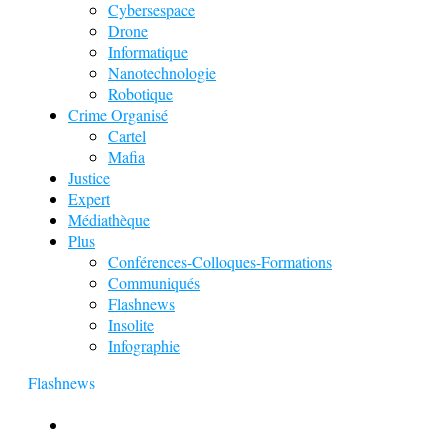
Cybersespace
Drone
Informatique
Nanotechnologie
Robotique
Crime Organisé
Cartel
Mafia
Justice
Expert
Médiathèque
Plus
Conférences-Colloques-Formations
Communiqués
Flashnews
Insolite
Infographie
Flashnews
Europol : Un calendrier de l’Avent insolite