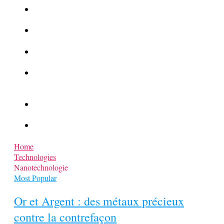
La Kalachnikov : l’arme la plus meurtrière du monde
La Mafia cible l’Etat Islamique
Quantique pour cryptographes
Les méthodes de recrutement des fonctionnaires par le
crime organisé
Le criminel de plus stupide de l’été !
Facebook : son catalogue biométrique de Tags illégal ?
Home
Technologies
Nanotechnologie
Most Popular
Or et Argent : des métaux précieux
contre la contrefaçon