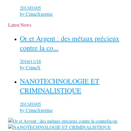
2013/03/05
by
CrimeXpertise
Latest News
Or et Argent : des métaux précieux
contre la co...
2016/11/18
by
CrimeX
NANOTECHNOLOGIE ET
CRIMINALISTIQUE
2013/03/05
by
CrimeXpertise