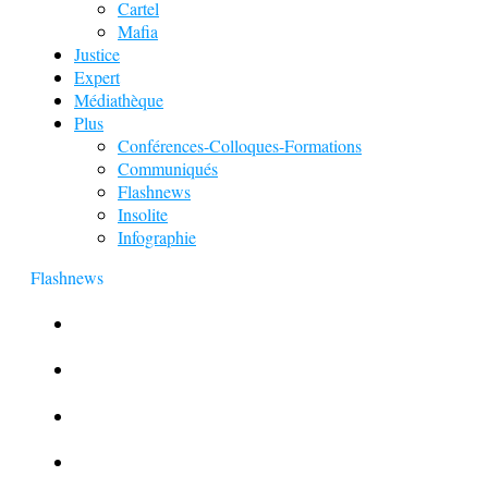
Cartel
Mafia
Justice
Expert
Médiathèque
Plus
Conférences-Colloques-Formations
Communiqués
Flashnews
Insolite
Infographie
Flashnews
Europol : Un calendrier de l’Avent insolite
Le corbeau vole une arme sur une scène de crime
Foot et Blanchiment d’argent
L’illusion d’incognito