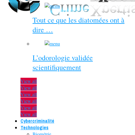
Tout ce que les diatomées ont à
dire …
L’odorologie validée
scientifiquement
View all
View all
View all
View all
View all
View all
Cybercriminalité
Technologies
Biométrie