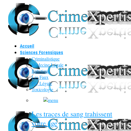
Accueil
Sciences Forensiques
Criminalistique
Médecine Légale
Balistique
Les Faux
Psy Légale
Toxicologie
Les traces de sang trahissent
votre âge