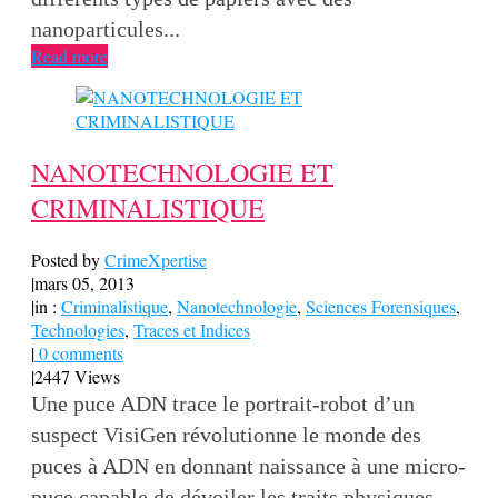
nanoparticules...
Read more
NANOTECHNOLOGIE ET
CRIMINALISTIQUE
Posted by
CrimeXpertise
|
mars 05, 2013
|
in :
Criminalistique
,
Nanotechnologie
,
Sciences Forensiques
,
Technologies
,
Traces et Indices
|
0 comments
|
2447 Views
Une puce ADN trace le portrait-robot d’un
suspect VisiGen révolutionne le monde des
puces à ADN en donnant naissance à une micro-
puce capable de dévoiler les traits physiques