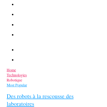
La Kalachnikov : l’arme la plus meurtrière du monde
La Mafia cible l’Etat Islamique
Quantique pour cryptographes
Les méthodes de recrutement des fonctionnaires par le
crime organisé
Le criminel de plus stupide de l’été !
Facebook : son catalogue biométrique de Tags illégal ?
Home
Technologies
Robotique
Most Popular
Des robots à la rescousse des
laboratoires