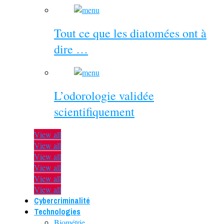
Tout ce que les diatomées ont à
dire …
L’odorologie validée
scientifiquement
View all
View all
View all
View all
View all
View all
Cybercriminalité
Technologies
Biométrie