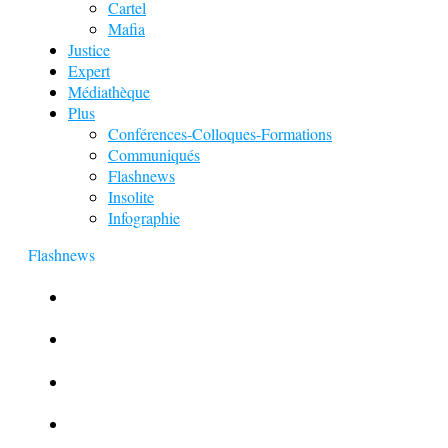
Cartel
Mafia
Justice
Expert
Médiathèque
Plus
Conférences-Colloques-Formations
Communiqués
Flashnews
Insolite
Infographie
Flashnews
Europol : Un calendrier de l’Avent insolite
Le corbeau vole une arme sur une scène de crime
Foot et Blanchiment d’argent
L’illusion d’incognito