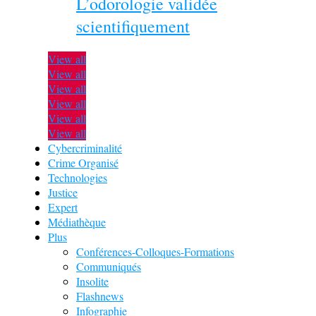
L’odorologie validée
scientifiquement
View all
View all
View all
View all
View all
View all
Cybercriminalité
Crime Organisé
Technologies
Justice
Expert
Médiathèque
Plus
Conférences-Colloques-Formations
Communiqués
Insolite
Flashnews
Infographie