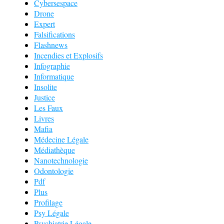
Cybersespace
Drone
Expert
Falsifications
Flashnews
Incendies et Explosifs
Infographie
Informatique
Insolite
Justice
Les Faux
Livres
Mafia
Médecine Légale
Médiathèque
Nanotechnologie
Odontologie
Pdf
Plus
Profilage
Psy Légale
Psychiatrie Légale