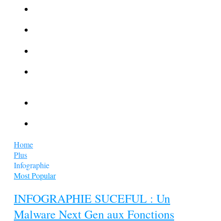
La Kalachnikov : l’arme la plus meurtrière du monde
La Mafia cible l’Etat Islamique
Quantique pour cryptographes
Les méthodes de recrutement des fonctionnaires par le
crime organisé
Le criminel de plus stupide de l’été !
Facebook : son catalogue biométrique de Tags illégal ?
Home
Plus
Infographie
Most Popular
INFOGRAPHIE SUCEFUL : Un
Malware Next Gen aux Fonctions