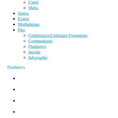
Cartel
Mafia
Justice
Expert
Médiathèque
Plus
Conférences-Colloques-Formations
Communiqués
Flashnews
Insolite
Infographie
Flashnews
Europol : Un calendrier de l’Avent insolite
Le corbeau vole une arme sur une scène de crime
Foot et Blanchiment d’argent
L’illusion d’incognito