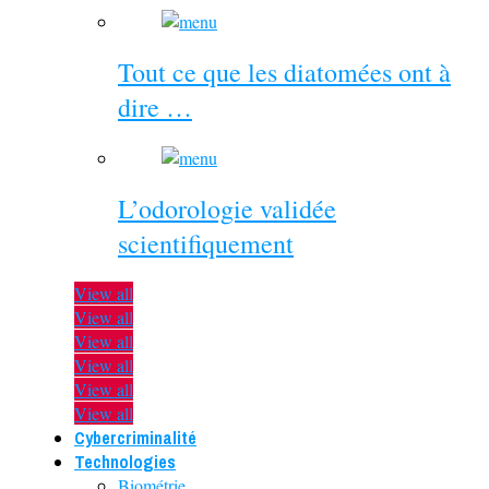
Tout ce que les diatomées ont à
dire …
L’odorologie validée
scientifiquement
View all
View all
View all
View all
View all
View all
Cybercriminalité
Technologies
Biométrie