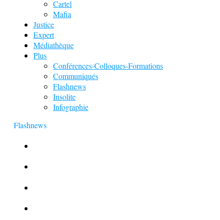
Cartel
Mafia
Justice
Expert
Médiathèque
Plus
Conférences-Colloques-Formations
Communiqués
Flashnews
Insolite
Infographie
Flashnews
Europol : Un calendrier de l’Avent insolite
Le corbeau vole une arme sur une scène de crime
Foot et Blanchiment d’argent
L’illusion d’incognito