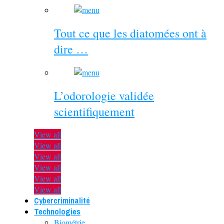
Tout ce que les diatomées ont à
dire …
L’odorologie validée
scientifiquement
View all
View all
View all
View all
View all
View all
Cybercriminalité
Technologies
Biométrie