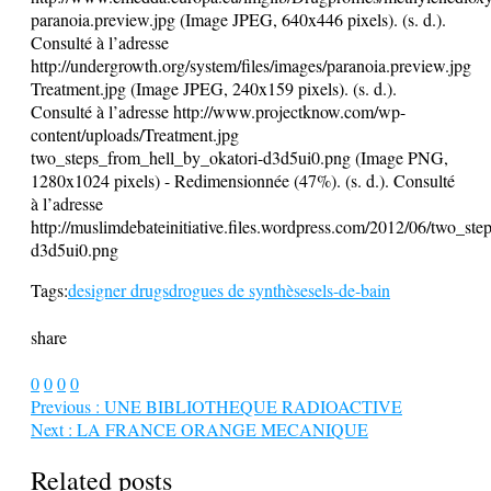
paranoia.preview.jpg (Image JPEG, 640x446 pixels). (s. d.).
Consulté à l’adresse
http://undergrowth.org/system/files/images/paranoia.preview.jpg
Treatment.jpg (Image JPEG, 240x159 pixels). (s. d.).
Consulté à l’adresse http://www.projectknow.com/wp-
content/uploads/Treatment.jpg
two_steps_from_hell_by_okatori-d3d5ui0.png (Image PNG,
1280x1024 pixels) - Redimensionnée (47%). (s. d.). Consulté
à l’adresse
http://muslimdebateinitiative.files.wordpress.com/2012/06/two_st
d3d5ui0.png
Tags:
designer drugs
drogues de synthèse
sels-de-bain
share
0
0
0
0
Previous :
UNE BIBLIOTHEQUE RADIOACTIVE
Next :
LA FRANCE ORANGE MECANIQUE
Related posts