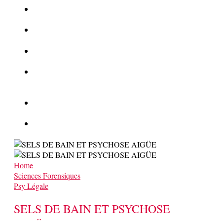
La Kalachnikov : l’arme la plus meurtrière du monde
La Mafia cible l’Etat Islamique
Quantique pour cryptographes
Les méthodes de recrutement des fonctionnaires par le
crime organisé
Le criminel de plus stupide de l’été !
Facebook : son catalogue biométrique de Tags illégal ?
Home
Sciences Forensiques
Psy Légale
SELS DE BAIN ET PSYCHOSE