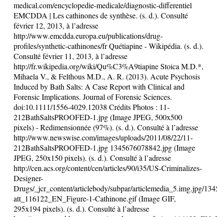
medical.com/encyclopedie-medicale/diagnostic-differentiel
EMCDDA | Les cathinones de synthèse. (s. d.). Consulté
février 12, 2013, à l’adresse
http://www.emcdda.europa.eu/publications/drug-
profiles/synthetic-cathinones/fr Quétiapine - Wikipédia. (s. d.).
Consulté février 11, 2013, à l’adresse
http://fr.wikipedia.org/wiki/Qu%C3%A9tiapine Stoica M.D.*,
Mihaela V., & Felthous M.D., A. R. (2013). Acute Psychosis
Induced by Bath Salts: A Case Report with Clinical and
Forensic Implications. Journal of Forensic Sciences.
doi:10.1111/1556-4029.12038 Crédits Photos : 11-
212BathSaltsPROOFED-1.jpg (Image JPEG, 500x500
pixels) - Redimensionnée (97%). (s. d.). Consulté à l’adresse
http://www.newswise.com/images/uploads/2011/08/22/11-
212BathSaltsPROOFED-1.jpg 1345676078842.jpg (Image
JPEG, 250x150 pixels). (s. d.). Consulté à l’adresse
http://cen.acs.org/content/cen/articles/90/i35/US-Criminalizes-
Designer-
Drugs/_jcr_content/articlebody/subpar/articlemedia_5.img.jpg/1
att_116122_EN_Figure-1-Cathinone.gif (Image GIF,
295x194 pixels). (s. d.). Consulté à l’adresse