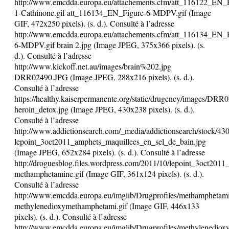
http://www.emcdda.europa.eu/attachements.cfm/att_116122_EN_F
1-Cathinone.gif att_116134_EN_Figure-6-MDPV.gif (Image
GIF, 472x250 pixels). (s. d.). Consulté à l’adresse
http://www.emcdda.europa.eu/attachements.cfm/att_116134_EN_F
6-MDPV.gif brain 2.jpg (Image JPEG, 375x366 pixels). (s.
d.). Consulté à l’adresse
http://www.kickoff.net.au/images/brain%202.jpg
DRR02490.JPG (Image JPEG, 288x216 pixels). (s. d.).
Consulté à l’adresse
https://healthy.kaiserpermanente.org/static/drugency/images/DR
heroin_detox.jpg (Image JPEG, 430x238 pixels). (s. d.).
Consulté à l’adresse
http://www.addictionsearch.com/_media/addictionsearch/stock/43
lepoint_3oct2011_amphets_maquillees_en_sel_de_bain.jpg
(Image JPEG, 652x284 pixels). (s. d.). Consulté à l’adresse
http://droguesblog.files.wordpress.com/2011/10/lepoint_3oct201
methamphetamine.gif (Image GIF, 361x124 pixels). (s. d.).
Consulté à l’adresse
http://www.emcdda.europa.eu/imglib/Drugprofiles/methamphetami
methylenedioxymethamphetami.gif (Image GIF, 446x133
pixels). (s. d.). Consulté à l’adresse
http://www.emcdda.europa.eu/imglib/Drugprofiles/methylenediox