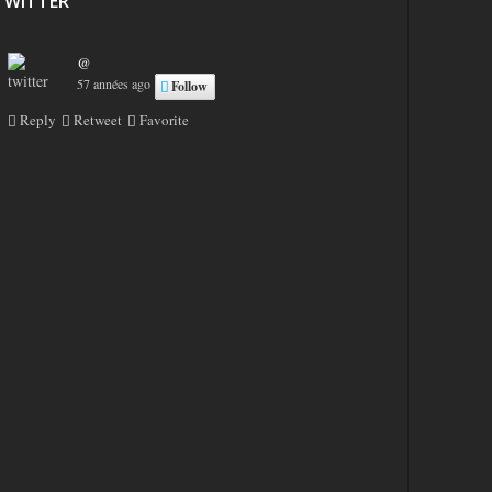
TWITTER
@
57 années ago
Follow
Reply
Retweet
Favorite