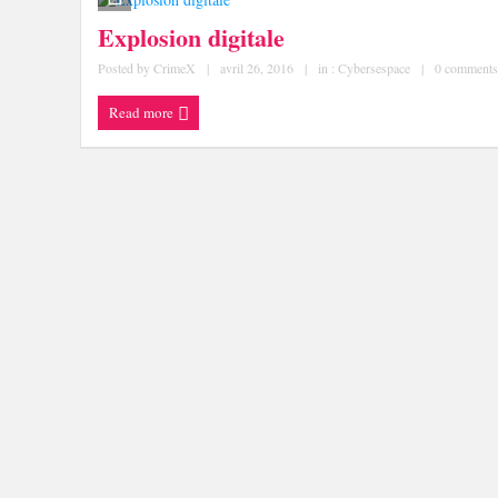
Explosion digitale
Posted by
CrimeX
|
avril 26, 2016
|
in :
Cybersespace
|
0 comments
Read more