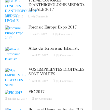
D’ANTHROPOLOGIE MEDICO-
LÉGALE 2017
mai 29, 2017
(0) Comments
Forensic Europe Expo 2017
mai 03, 2017
(0) Comments
Atlas du Terrorisme Islamiste
avril 27, 2017
(0) Comments
VOS EMPREINTES DIGITALES
SONT VOLEES
avril 18, 2017
(0) Comments
FIC 2017
janvier 12, 2017
(0) Comments
Bonne et Heureuse Année 2017