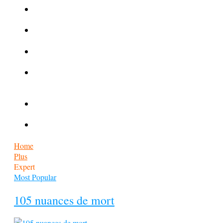
La Kalachnikov : l’arme la plus meurtrière du monde
La Mafia cible l’Etat Islamique
Quantique pour cryptographes
Les méthodes de recrutement des fonctionnaires par le
crime organisé
Le criminel de plus stupide de l’été !
Facebook : son catalogue biométrique de Tags illégal ?
Home
Plus
Expert
Most Popular
105 nuances de mort