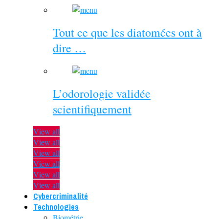
Tout ce que les diatomées ont à
dire …
L’odorologie validée
scientifiquement
View all
View all
View all
View all
View all
View all
Cybercriminalité
Technologies
Biométrie