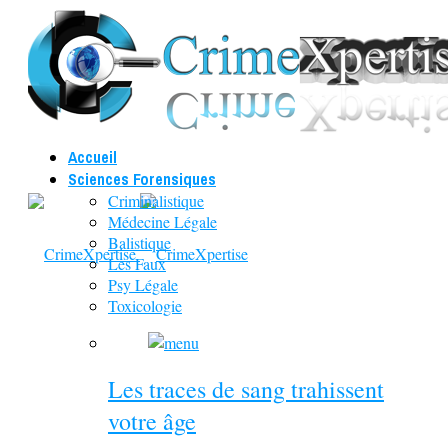
Accueil
Sciences Forensiques
Criminalistique
Médecine Légale
Balistique
Les Faux
Psy Légale
Toxicologie
Les traces de sang trahissent
votre âge