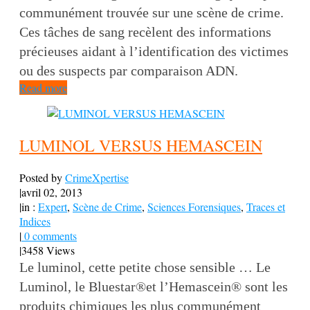
communément trouvée sur une scène de crime.
Ces tâches de sang recèlent des informations
précieuses aidant à l’identification des victimes
ou des suspects par comparaison ADN.
Read more
LUMINOL VERSUS HEMASCEIN
Posted by
CrimeXpertise
|
avril 02, 2013
|
in :
Expert
,
Scène de Crime
,
Sciences Forensiques
,
Traces et
Indices
|
0 comments
|
3458 Views
Le luminol, cette petite chose sensible … Le
Luminol, le Bluestar®et l’Hemascein® sont les
produits chimiques les plus communément