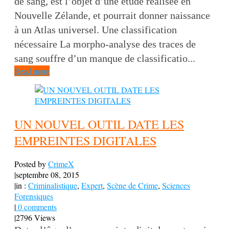
de sang, est l’objet d’une étude réalisée en
Nouvelle Zélande, et pourrait donner naissance
à un Atlas universel. Une classification
nécessaire La morpho-analyse des traces de
sang souffre d’un manque de classificatio...
Read more
UN NOUVEL OUTIL DATE LES
EMPREINTES DIGITALES
Posted by
CrimeX
|
septembre 08, 2015
|
in :
Criminalistique
,
Expert
,
Scène de Crime
,
Sciences
Forensiques
|
0 comments
|
2796 Views