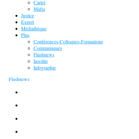
Cartel
Mafia
Justice
Expert
Médiathèque
Plus
Conférences-Colloques-Formations
Communiqués
Flashnews
Insolite
Infographie
Flashnews
Europol : Un calendrier de l’Avent insolite
Le corbeau vole une arme sur une scène de crime
Foot et Blanchiment d’argent
L’illusion d’incognito