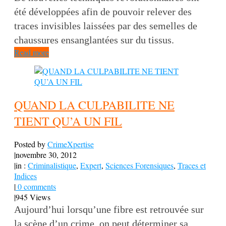
été développées afin de pouvoir relever des
traces invisibles laissées par des semelles de
chaussures ensanglantées sur du tissus.
Read more
QUAND LA CULPABILITE NE
TIENT QU’A UN FIL
Posted by
CrimeXpertise
|
novembre 30, 2012
|
in :
Criminalistique
,
Expert
,
Sciences Forensiques
,
Traces et
Indices
|
0 comments
|
945 Views
Aujourd’hui lorsqu’une fibre est retrouvée sur
la scène d’un crime, on peut déterminer sa