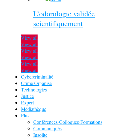
L’odorologie validée
scientifiquement
View all
View all
View all
View all
View all
View all
Cybercriminalité
Crime Organisé
Technologies
Justice
Expert
Médiathèque
Plus
Conférences-Colloques-Formations
Communiqués
Insolite