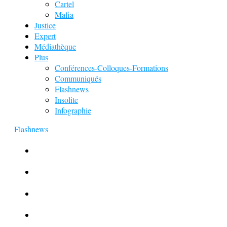
Cartel
Mafia
Justice
Expert
Médiathèque
Plus
Conférences-Colloques-Formations
Communiqués
Flashnews
Insolite
Infographie
Flashnews
Europol : Un calendrier de l’Avent insolite
Le corbeau vole une arme sur une scène de crime
Foot et Blanchiment d’argent
L’illusion d’incognito