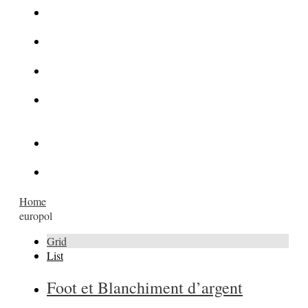
La Kalachnikov : l’arme la plus meurtrière du monde
La Mafia cible l’Etat Islamique
Quantique pour cryptographes
Les méthodes de recrutement des fonctionnaires par le
crime organisé
Le criminel de plus stupide de l’été !
Facebook : son catalogue biométrique de Tags illégal ?
Home
europol
Grid
List
Foot et Blanchiment d’argent