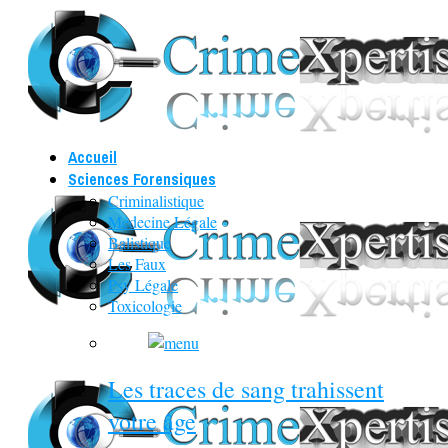
Accueil
Sciences Forensiques
Criminalistique
Médecine Légale
Balistique
Les Faux
Psy Légale
Toxicologie
Les traces de sang trahissent
votre âge