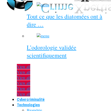
Tout ce que les diatomées ont à
dire …
L’odorologie validée
scientifiquement
View all
View all
View all
View all
View all
View all
Cybercriminalité
Technologies
Biométrie