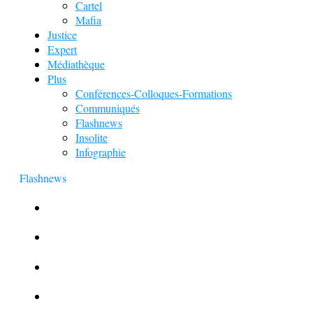
Cartel
Mafia
Justice
Expert
Médiathèque
Plus
Conférences-Colloques-Formations
Communiqués
Flashnews
Insolite
Infographie
Flashnews
Europol : Un calendrier de l’Avent insolite
Le corbeau vole une arme sur une scène de crime
Foot et Blanchiment d’argent
L’illusion d’incognito