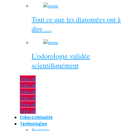
Tout ce que les diatomées ont à
dire …
L’odorologie validée
scientifiquement
View all
View all
View all
View all
View all
View all
Cybercriminalité
Technologies
Biométrie