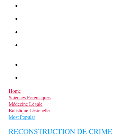
La Kalachnikov : l’arme la plus meurtrière du monde
La Mafia cible l’Etat Islamique
Quantique pour cryptographes
Les méthodes de recrutement des fonctionnaires par le
crime organisé
Le criminel de plus stupide de l’été !
Facebook : son catalogue biométrique de Tags illégal ?
Home
Sciences Forensiques
Médecine Légale
Balistique Lésionelle
Most Popular
RECONSTRUCTION DE CRIME