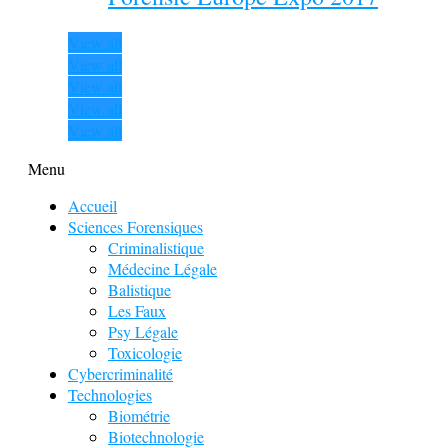
View all
View all
View all
View all
View all
Menu
Accueil
Sciences Forensiques
Criminalistique
Médecine Légale
Balistique
Les Faux
Psy Légale
Toxicologie
Cybercriminalité
Technologies
Biométrie
Biotechnologie