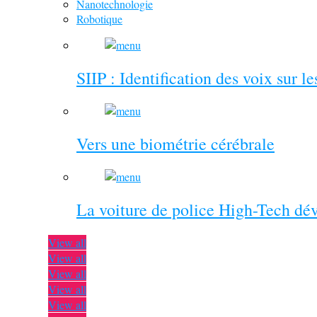
Nanotechnologie
Robotique
SIIP : Identification des voix sur l
Vers une biométrie cérébrale
La voiture de police High-Tech dé
View all
View all
View all
View all
View all