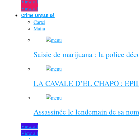
View all
View all
Crime Organisé
Cartel
Mafia
Saisie de marijuana : la police dé
LA CAVALE D’EL CHAPO : EP
Assassinée le lendemain de sa nom
View all
View all