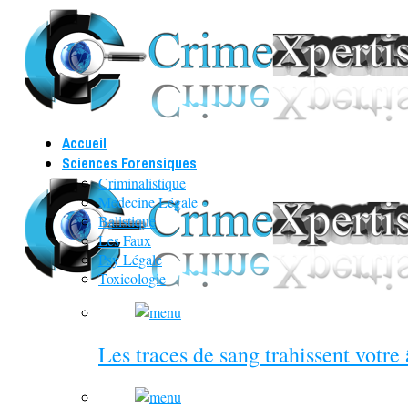
Accueil
Sciences Forensiques
Criminalistique
Médecine Légale
Balistique
Les Faux
Psy Légale
Toxicologie
Les traces de sang trahissent votre