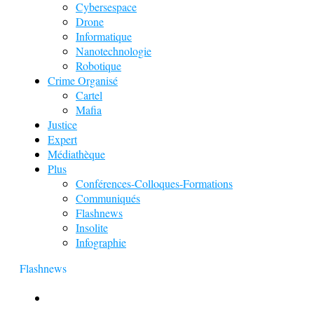
Cybersespace
Drone
Informatique
Nanotechnologie
Robotique
Crime Organisé
Cartel
Mafia
Justice
Expert
Médiathèque
Plus
Conférences-Colloques-Formations
Communiqués
Flashnews
Insolite
Infographie
Flashnews
Europol : Un calendrier de l’Avent insolite