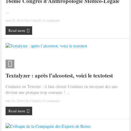
16ème Congrès d’Anthropologie Médico-Légale
...
mai 25, 2016
| by
CrimeX
|
0 comments
Read more
Textalyzer : après l’alcootest, voici le textotest
Conduire ou Textoter : il faut choisir Conduire en envoyant des sms
devient une pratique trop courante ! ...
mai 24, 2016
| by
CrimeX
|
0 comments
Read more