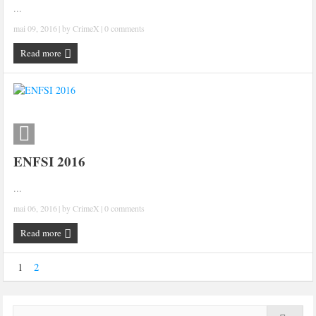
...
mai 09, 2016
| by
CrimeX
|
0 comments
Read more
ENFSI 2016
...
mai 06, 2016
| by
CrimeX
|
0 comments
Read more
1
2