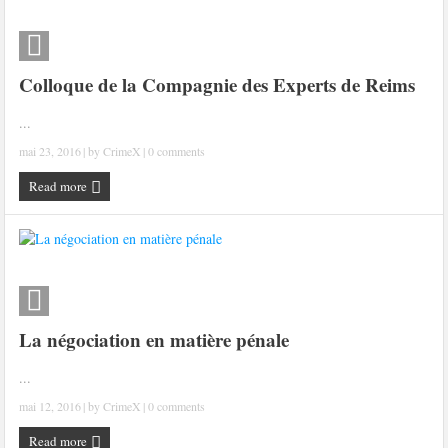
Colloque de la Compagnie des Experts de Reims
...
mai 23, 2016
| by
CrimeX
|
0 comments
Read more
La négociation en matière pénale
...
mai 12, 2016
| by
CrimeX
|
0 comments
Read more