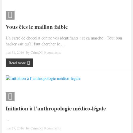
Les méthodes de recrutement des fonctionnaires par le crime organisé
Le criminel de plus stupide de l’été !
Vous êtes le maillon faible
Facebook : son catalogue biométrique de Tags illégal ?
Un carré de chocolat contre vos identifiants : et ça marche ! Tout bon
hacker sait qu’il faut chercher le ...
mai 31, 2016
| by
CrimeX
|
0 comments
Read more
Initiation à l’anthropologie médico-légale
...
mai 27, 2016
| by
CrimeX
|
0 comments