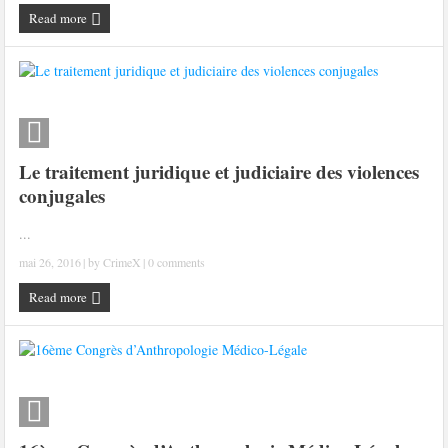
Read more
Le traitement juridique et judiciaire des violences
conjugales
...
mai 26, 2016
| by
CrimeX
|
0 comments
Read more