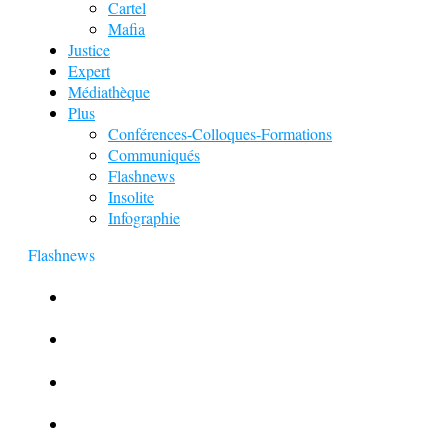
Cartel
Mafia
Justice
Expert
Médiathèque
Plus
Conférences-Colloques-Formations
Communiqués
Flashnews
Insolite
Infographie
Flashnews
Europol : Un calendrier de l’Avent insolite
Le corbeau vole une arme sur une scène de crime
Foot et Blanchiment d’argent
L’illusion d’incognito