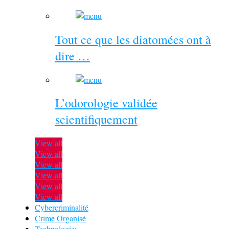
Tout ce que les diatomées ont à
dire …
L’odorologie validée
scientifiquement
View all
View all
View all
View all
View all
View all
Cybercriminalité
Crime Organisé
Technologies