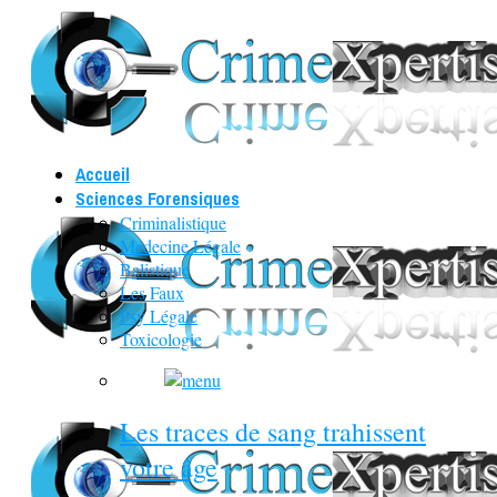
Accueil
Sciences Forensiques
Criminalistique
Médecine Légale
Balistique
Les Faux
Psy Légale
Toxicologie
Les traces de sang trahissent
votre âge