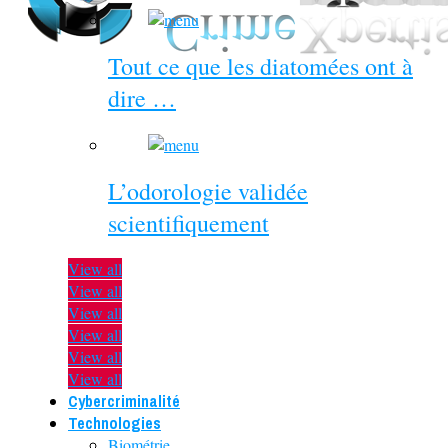
Tout ce que les diatomées ont à
dire …
L’odorologie validée
scientifiquement
View all
View all
View all
View all
View all
View all
Cybercriminalité
Technologies
Biométrie