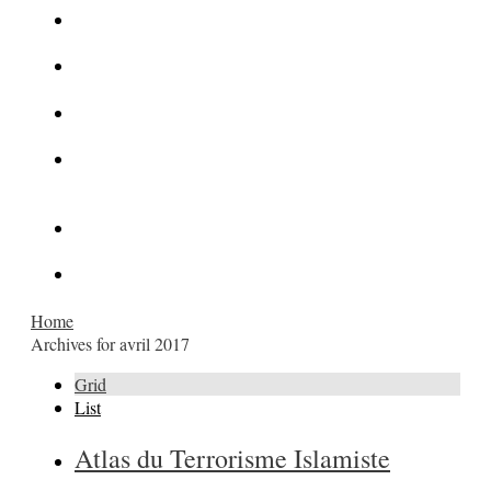
La Kalachnikov : l’arme la plus meurtrière du monde
La Mafia cible l’Etat Islamique
Quantique pour cryptographes
Les méthodes de recrutement des fonctionnaires par le
crime organisé
Le criminel de plus stupide de l’été !
Facebook : son catalogue biométrique de Tags illégal ?
Home
Archives for avril 2017
Grid
List
Atlas du Terrorisme Islamiste