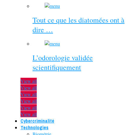
Tout ce que les diatomées ont à
dire …
L’odorologie validée
scientifiquement
View all
View all
View all
View all
View all
View all
Cybercriminalité
Technologies
Biométrie