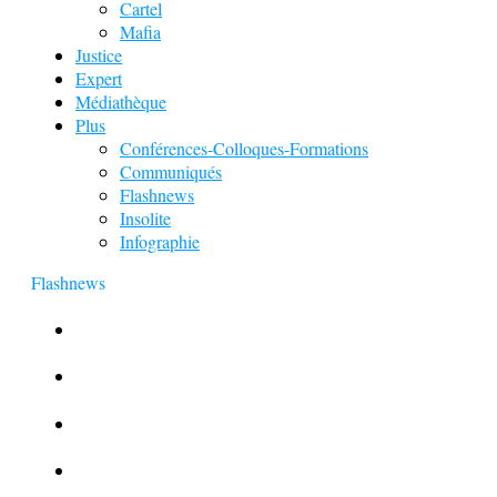
Cartel
Mafia
Justice
Expert
Médiathèque
Plus
Conférences-Colloques-Formations
Communiqués
Flashnews
Insolite
Infographie
Flashnews
Europol : Un calendrier de l’Avent insolite
Le corbeau vole une arme sur une scène de crime
Foot et Blanchiment d’argent
L’illusion d’incognito