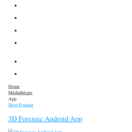
La Kalachnikov : l’arme la plus meurtrière du monde
La Mafia cible l’Etat Islamique
Quantique pour cryptographes
Les méthodes de recrutement des fonctionnaires par le
crime organisé
Le criminel de plus stupide de l’été !
Facebook : son catalogue biométrique de Tags illégal ?
Home
Médiathèque
App
Most Popular
3D Forensic Android App