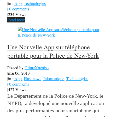
|
in :
App
,
Technologies
|
0 comments
|
234 Views
Read more
Une Nouvelle App sur téléphone
portable pour la Police de New-York
Posted by
CrimeXpertise
|
mai 06, 2013
|
in :
App
,
Flashnews
,
Informatique
,
Technologies
|
0 comments
|
427 Views
Le Département de la Police de New-York, le
NYPD, a développé une nouvelle application
des plus performantes pour smartphone qui