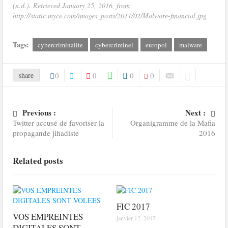
(n.d.). Retrieved January 25, 2016, from
http://static.myce.com/images_posts/2011/02/Malware-financial.jpg
Tags:
cybercriminalite
cybercriminel
europol
malware
share
0
0
0
0
Previous :
Next :
Twitter accusé de favoriser la
Organigramme de la Mafia
propagande jihadiste
2016
Related posts
FIC 2017
VOS EMPREINTES
janvier 12, 2017
DIGITALES SONT