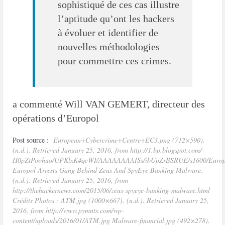
sophistiqué de ces cas illustre
l’aptitude qu’ont les hackers
à évoluer et identifier de
nouvelles méthodologies
pour commettre ces crimes.
a commenté Will VAN GEMERT, directeur des
opérations d’Europol
Post source :
European+Cybercrime+Centre+EC3.png (712×590).
(n.d.). Retrieved January 25, 2016, from http://1.bp.blogspot.com/-
H0pZtPoohuo/UPKlxK4qcWI/AAAAAAAAISs/ibUpZrBSRUE/s1600/Europ
Europol Arrests Gang Behind Zeus And SpyEye Banking Malware.
(n.d.). Retrieved January 25, 2016, from
http://thehackernews.com/2015/06/zeus-spyeye-banking-malware.html
Crédits Photos : ATM.jpg (1000×667). (n.d.). Retrieved January 25,
2016, from http://www.pymnts.com/wp-
content/uploads/2016/01/ATM.jpg Malware-financial.jpg (492×278).