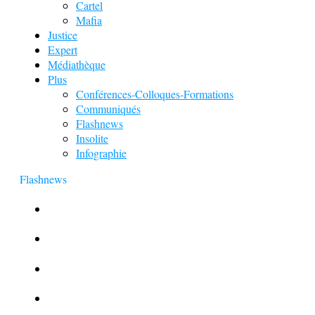
Cartel
Mafia
Justice
Expert
Médiathèque
Plus
Conférences-Colloques-Formations
Communiqués
Flashnews
Insolite
Infographie
Flashnews
Europol : Un calendrier de l’Avent insolite
Le corbeau vole une arme sur une scène de crime
Foot et Blanchiment d’argent
L’illusion d’incognito