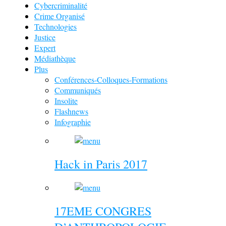
Cybercriminalité
Crime Organisé
Technologies
Justice
Expert
Médiathèque
Plus
Conférences-Colloques-Formations
Communiqués
Insolite
Flashnews
Infographie
Hack in Paris 2017
17EME CONGRES