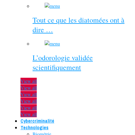
Tout ce que les diatomées ont à
dire …
L’odorologie validée
scientifiquement
View all
View all
View all
View all
View all
View all
Cybercriminalité
Technologies
Biométrie