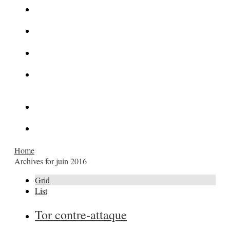
La Kalachnikov : l’arme la plus meurtrière du monde
La Mafia cible l’Etat Islamique
Quantique pour cryptographes
Les méthodes de recrutement des fonctionnaires par le
crime organisé
Le criminel de plus stupide de l’été !
Facebook : son catalogue biométrique de Tags illégal ?
Home
Archives for juin 2016
Grid
List
Tor contre-attaque