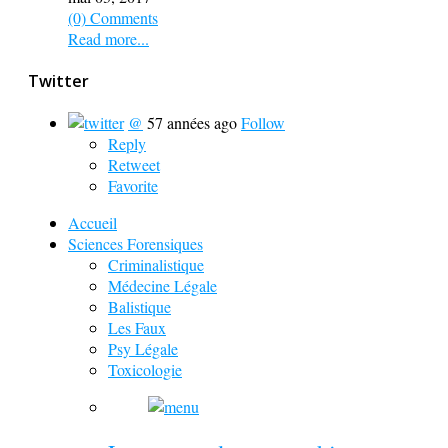
(0) Comments
Read more...
Twitter
@
57 années ago
Follow
Reply
Retweet
Favorite
Accueil
Sciences Forensiques
Criminalistique
Médecine Légale
Balistique
Les Faux
Psy Légale
Toxicologie