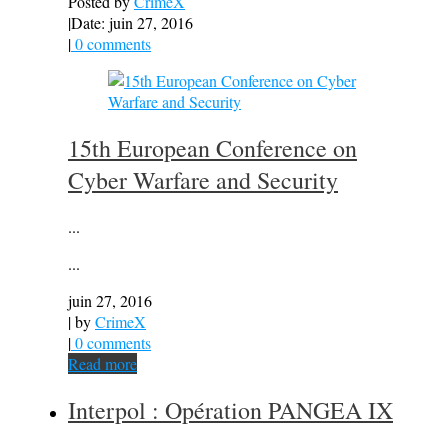
Posted by
CrimeX
|
Date: juin 27, 2016
|
0 comments
15th European Conference on
Cyber Warfare and Security
...
...
juin 27, 2016
| by
CrimeX
|
0 comments
Read more
Interpol : Opération PANGEA IX