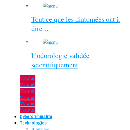
Tout ce que les diatomées ont à
dire …
L’odorologie validée
scientifiquement
View all
View all
View all
View all
View all
View all
Cybercriminalité
Technologies
Biométrie