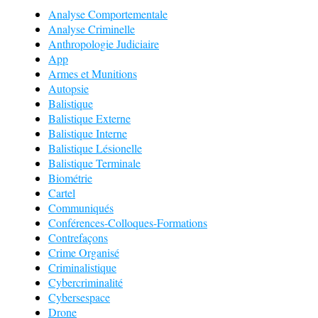
Analyse Comportementale
Analyse Criminelle
Anthropologie Judiciaire
App
Armes et Munitions
Autopsie
Balistique
Balistique Externe
Balistique Interne
Balistique Lésionelle
Balistique Terminale
Biométrie
Cartel
Communiqués
Conférences-Colloques-Formations
Contrefaçons
Crime Organisé
Criminalistique
Cybercriminalité
Cybersespace
Drone