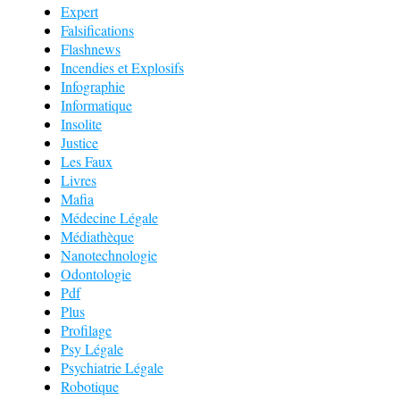
Expert
Falsifications
Flashnews
Incendies et Explosifs
Infographie
Informatique
Insolite
Justice
Les Faux
Livres
Mafia
Médecine Légale
Médiathèque
Nanotechnologie
Odontologie
Pdf
Plus
Profilage
Psy Légale
Psychiatrie Légale
Robotique