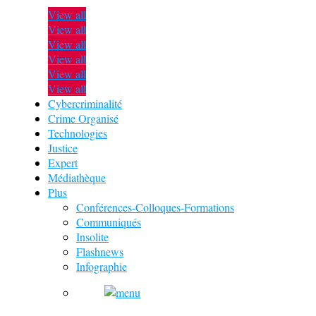
View all
View all
View all
View all
View all
View all
Cybercriminalité
Crime Organisé
Technologies
Justice
Expert
Médiathèque
Plus
Conférences-Colloques-Formations
Communiqués
Insolite
Flashnews
Infographie