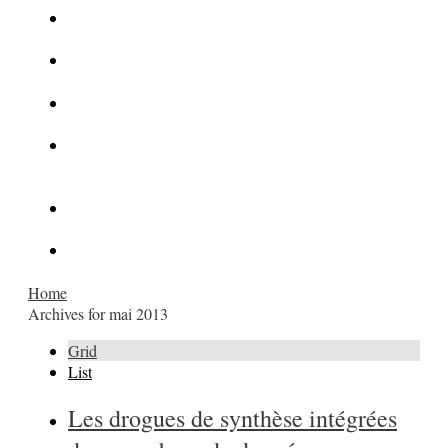
La Kalachnikov : l’arme la plus meurtrière du monde
La Mafia cible l’Etat Islamique
Quantique pour cryptographes
Les méthodes de recrutement des fonctionnaires par le
crime organisé
Le criminel de plus stupide de l’été !
Facebook : son catalogue biométrique de Tags illégal ?
Home
Archives for mai 2013
Grid
List
Les drogues de synthèse intégrées