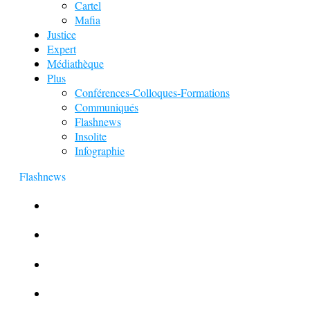
Cartel
Mafia
Justice
Expert
Médiathèque
Plus
Conférences-Colloques-Formations
Communiqués
Flashnews
Insolite
Infographie
Flashnews
Europol : Un calendrier de l’Avent insolite
Le corbeau vole une arme sur une scène de crime
Foot et Blanchiment d’argent
L’illusion d’incognito