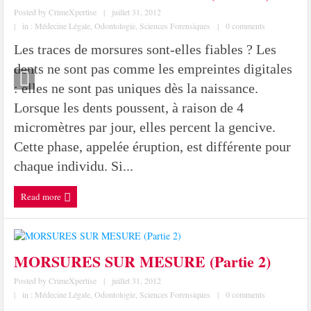
Posted by
CrimeXpertise
|
juillet 31, 2012
|
in :
Médecine Légale
,
Odontologie
,
Sciences Forensiques
|
0 comments
Les traces de morsures sont-elles fiables ? Les
dents ne sont pas comme les empreintes digitales
: elles ne sont pas uniques dès la naissance.
Lorsque les dents poussent, à raison de 4
micromètres par jour, elles percent la gencive.
Cette phase, appelée éruption, est différente pour
chaque individu. Si...
Read more
MORSURES SUR MESURE (Partie 2)
Posted by
CrimeXpertise
|
juillet 31, 2012
|
in :
Médecine Légale
,
Odontologie
,
Sciences Forensiques
|
0 comments