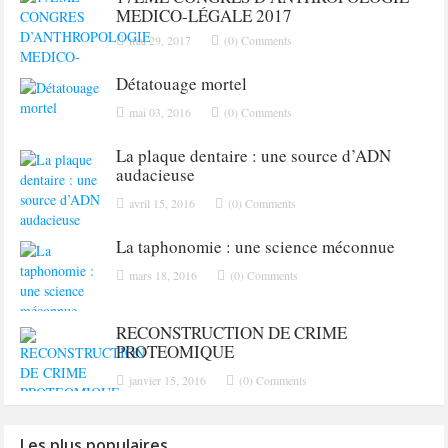
MEDICO-LÉGALE 2017
mai 29, 2017
(0) Comments
Détatouage mortel
mai 03, 2016
(0) Comments
La plaque dentaire : une source d’ADN
audacieuse
avril 15, 2016
(0) Comments
La taphonomie : une science méconnue
mars 18, 2016
(0) Comments
RECONSTRUCTION DE CRIME
PROTEOMIQUE
janvier 15, 2016
(0) Comments
Les plus populaires