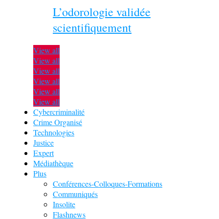
L’odorologie validée
scientifiquement
View all
View all
View all
View all
View all
View all
Cybercriminalité
Crime Organisé
Technologies
Justice
Expert
Médiathèque
Plus
Conférences-Colloques-Formations
Communiqués
Insolite
Flashnews