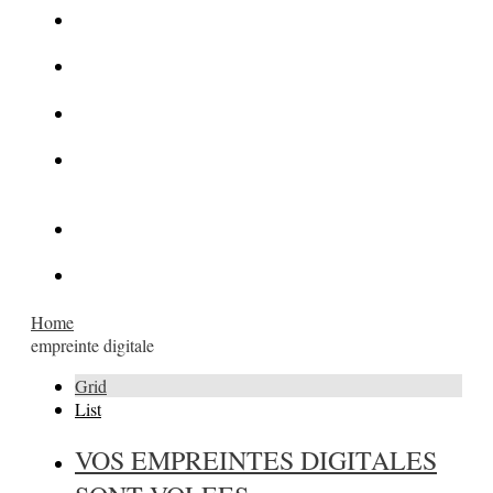
La Kalachnikov : l’arme la plus meurtrière du monde
La Mafia cible l’Etat Islamique
Quantique pour cryptographes
Les méthodes de recrutement des fonctionnaires par le
crime organisé
Le criminel de plus stupide de l’été !
Facebook : son catalogue biométrique de Tags illégal ?
Home
empreinte digitale
Grid
List
VOS EMPREINTES DIGITALES