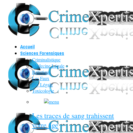
Accueil
Sciences Forensiques
Criminalistique
Médecine Légale
Balistique
Les Faux
Psy Légale
Toxicologie
Les traces de sang trahissent
votre âge