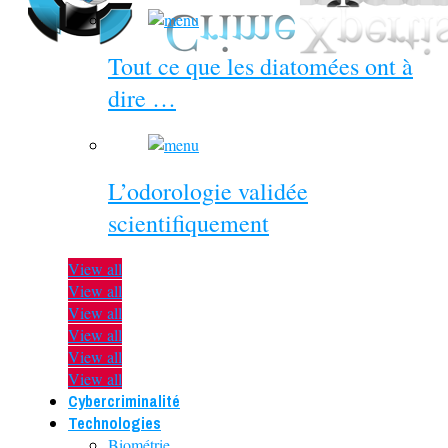
Tout ce que les diatomées ont à
dire …
L’odorologie validée
scientifiquement
View all
View all
View all
View all
View all
View all
Cybercriminalité
Technologies
Biométrie