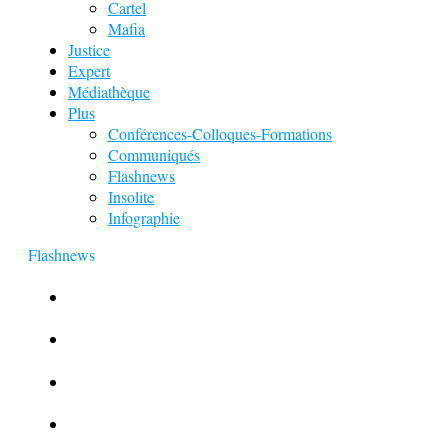
Cartel
Mafia
Justice
Expert
Médiathèque
Plus
Conférences-Colloques-Formations
Communiqués
Flashnews
Insolite
Infographie
Flashnews
Europol : Un calendrier de l’Avent insolite
Le corbeau vole une arme sur une scène de crime
Foot et Blanchiment d’argent
L’illusion d’incognito