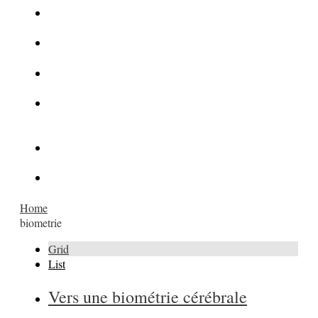
La Kalachnikov : l’arme la plus meurtrière du monde
La Mafia cible l’Etat Islamique
Quantique pour cryptographes
Les méthodes de recrutement des fonctionnaires par le
crime organisé
Le criminel de plus stupide de l’été !
Facebook : son catalogue biométrique de Tags illégal ?
Home
biometrie
Grid
List
Vers une biométrie cérébrale