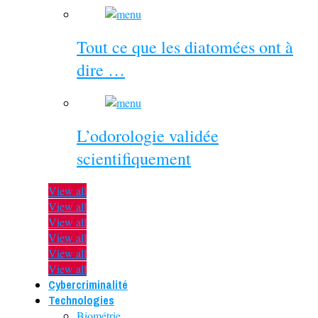
Tout ce que les diatomées ont à
dire …
L’odorologie validée
scientifiquement
View all
View all
View all
View all
View all
View all
Cybercriminalité
Technologies
Biométrie