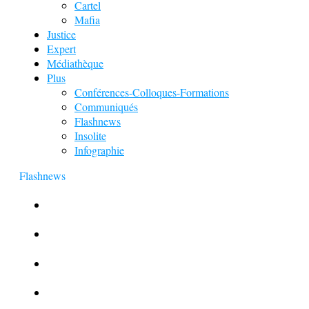
Cartel
Mafia
Justice
Expert
Médiathèque
Plus
Conférences-Colloques-Formations
Communiqués
Flashnews
Insolite
Infographie
Flashnews
Europol : Un calendrier de l’Avent insolite
Le corbeau vole une arme sur une scène de crime
Foot et Blanchiment d’argent
L’illusion d’incognito