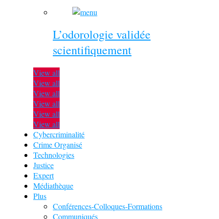
L’odorologie validée
scientifiquement
View all
View all
View all
View all
View all
View all
Cybercriminalité
Crime Organisé
Technologies
Justice
Expert
Médiathèque
Plus
Conférences-Colloques-Formations
Communiqués