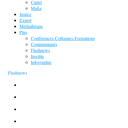
Cartel
Mafia
Justice
Expert
Médiathèque
Plus
Conférences-Colloques-Formations
Communiqués
Flashnews
Insolite
Infographie
Flashnews
Europol : Un calendrier de l’Avent insolite
Le corbeau vole une arme sur une scène de crime
Foot et Blanchiment d’argent
L’illusion d’incognito