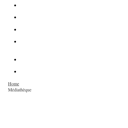
La Kalachnikov : l’arme la plus meurtrière du monde
La Mafia cible l’Etat Islamique
Quantique pour cryptographes
Les méthodes de recrutement des fonctionnaires par le
crime organisé
Le criminel de plus stupide de l’été !
Facebook : son catalogue biométrique de Tags illégal ?
Home
Médiathèque