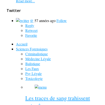
Read more...
Twitter
@
57 années ago
Follow
Reply
Retweet
Favorite
Accueil
Sciences Forensiques
Criminalistique
Médecine Légale
Balistique
Les Faux
Psy Légale
Toxicologie
Les traces de sang trahissent