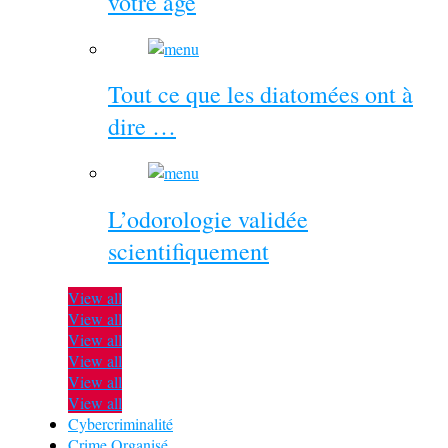
votre âge
Tout ce que les diatomées ont à
dire …
L’odorologie validée
scientifiquement
View all
View all
View all
View all
View all
View all
Cybercriminalité
Crime Organisé