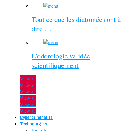
Tout ce que les diatomées ont à
dire …
L’odorologie validée
scientifiquement
View all
View all
View all
View all
View all
View all
Cybercriminalité
Technologies
Biométrie