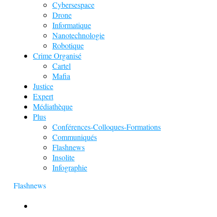
Cybersespace
Drone
Informatique
Nanotechnologie
Robotique
Crime Organisé
Cartel
Mafia
Justice
Expert
Médiathèque
Plus
Conférences-Colloques-Formations
Communiqués
Flashnews
Insolite
Infographie
Flashnews
Europol : Un calendrier de l’Avent insolite