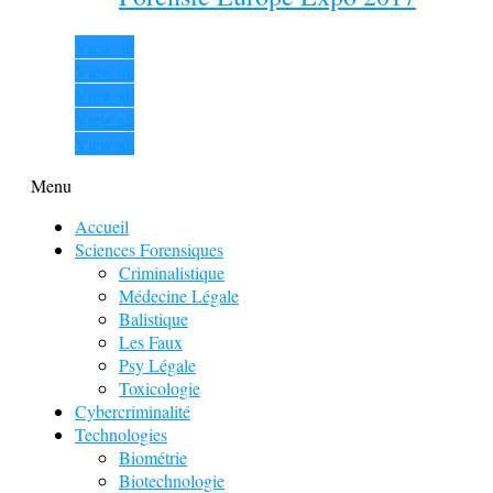
View all
View all
View all
View all
View all
Menu
Accueil
Sciences Forensiques
Criminalistique
Médecine Légale
Balistique
Les Faux
Psy Légale
Toxicologie
Cybercriminalité
Technologies
Biométrie
Biotechnologie