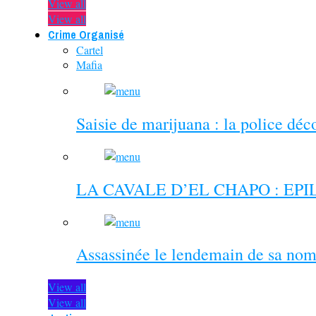
View all
View all
Crime Organisé
Cartel
Mafia
Saisie de marijuana : la police dé
LA CAVALE D’EL CHAPO : EP
Assassinée le lendemain de sa nom
View all
View all