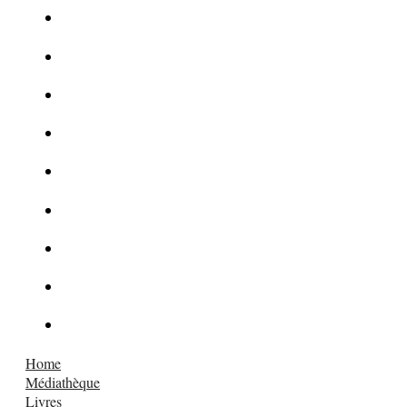
Le corbeau vole une arme sur une scène de crime
Foot et Blanchiment d’argent
L’illusion d’incognito
La Kalachnikov : l’arme la plus meurtrière du monde
La Mafia cible l’Etat Islamique
Quantique pour cryptographes
Les méthodes de recrutement des fonctionnaires par le crime
Le criminel de plus stupide de l’été !
Facebook : son catalogue biométrique de Tags illégal ?
Home
Médiathèque
Livres