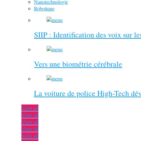
Nanotechnologie
Robotique
SIIP : Identification des voix sur l
Vers une biométrie cérébrale
La voiture de police High-Tech dé
View all
View all
View all
View all
View all