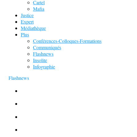
Cartel
Mafia
Justice
Expert
Médiathèque
Plus
Conférences-Colloques-Formations
Communiqués
Flashnews
Insolite
Infographie
Flashnews
Europol : Un calendrier de l’Avent insolite
Le corbeau vole une arme sur une scène de crime
Foot et Blanchiment d’argent
L’illusion d’incognito