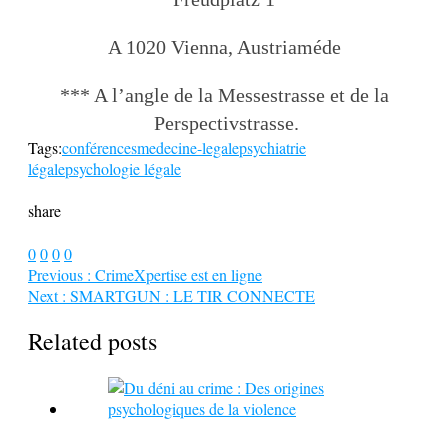
A 1020 Vienna, Austriaméde
*** A l’angle de la Messestrasse et de la
Perspectivstrasse.
Tags:
conférences
medecine-legale
psychiatrie
légale
psychologie légale
share
0
0
0
0
Previous :
CrimeXpertise est en ligne
Next :
SMARTGUN : LE TIR CONNECTE
Related posts