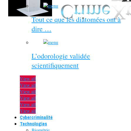
Tout ce que les diatomées ont à
dire …
L’odorologie validée
scientifiquement
View all
View all
View all
View all
View all
View all
Cybercriminalité
Technologies
Biométrie