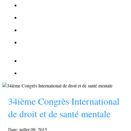
La Kalachnikov : l’arme la plus meurtrière du monde
La Mafia cible l’Etat Islamique
Quantique pour cryptographes
Les méthodes de recrutement des fonctionnaires par le
crime organisé
Le criminel de plus stupide de l’été !
Facebook : son catalogue biométrique de Tags illégal ?
34ième Congrès International
de droit et de santé mentale
Date:
juillet 09, 2015