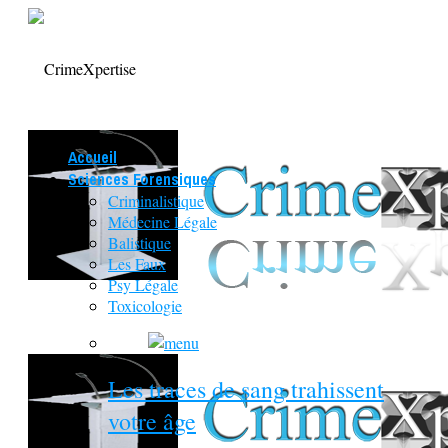
Accueil
Sciences Forensiques
Criminalistique
Médecine Légale
Balistique
Les Faux
Psy Légale
Toxicologie
Les traces de sang trahissent
votre âge