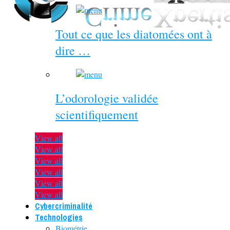
Tout ce que les diatomées ont à
dire …
L’odorologie validée
scientifiquement
View all
View all
View all
View all
View all
View all
Cybercriminalité
Technologies
Biométrie