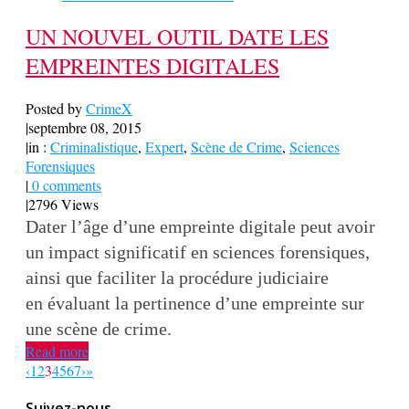
UN NOUVEL OUTIL DATE LES
EMPREINTES DIGITALES
Posted by
CrimeX
|
septembre 08, 2015
|
in :
Criminalistique
,
Expert
,
Scène de Crime
,
Sciences
Forensiques
|
0 comments
|
2796 Views
Dater l’âge d’une empreinte digitale peut avoir
un impact significatif en sciences forensiques,
ainsi que faciliter la procédure judiciaire
en évaluant la pertinence d’une empreinte sur
une scène de crime.
Read more
‹
1
2
3
4
5
6
7
›
»
Suivez-nous