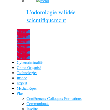
L’odorologie validée
scientifiquement
View all
View all
View all
View all
View all
View all
Cybercriminalité
Crime Organisé
Technologies
Justice
Expert
Médiathèque
Plus
Conférences-Colloques-Formations
Communiqués
Insolite