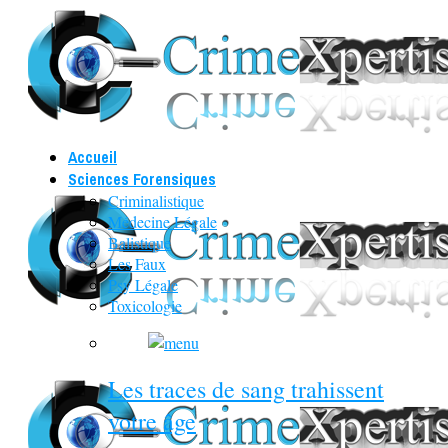
Accueil
Sciences Forensiques
Criminalistique
Médecine Légale
Balistique
Les Faux
Psy Légale
Toxicologie
Les traces de sang trahissent
votre âge