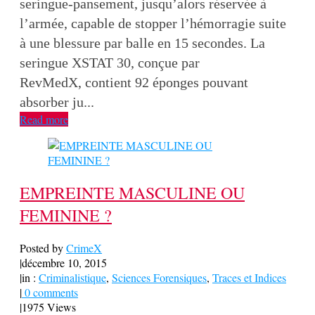
seringue-pansement, jusqu’alors réservée à
l’armée, capable de stopper l’hémorragie suite
à une blessure par balle en 15 secondes. La
seringue XSTAT 30, conçue par
RevMedX, contient 92 éponges pouvant
absorber ju...
Read more
EMPREINTE MASCULINE OU
FEMININE ?
Posted by
CrimeX
|
décembre 10, 2015
|
in :
Criminalistique
,
Sciences Forensiques
,
Traces et Indices
|
0 comments
|
1975 Views