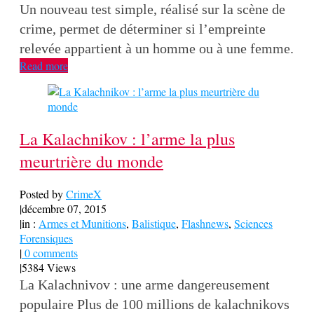
Un nouveau test simple, réalisé sur la scène de
crime, permet de déterminer si l’empreinte
relevée appartient à un homme ou à une femme.
Read more
La Kalachnikov : l’arme la plus
meurtrière du monde
Posted by
CrimeX
|
décembre 07, 2015
|
in :
Armes et Munitions
,
Balistique
,
Flashnews
,
Sciences
Forensiques
|
0 comments
|
5384 Views
La Kalachnivov : une arme dangereusement
populaire Plus de 100 millions de kalachnikovs