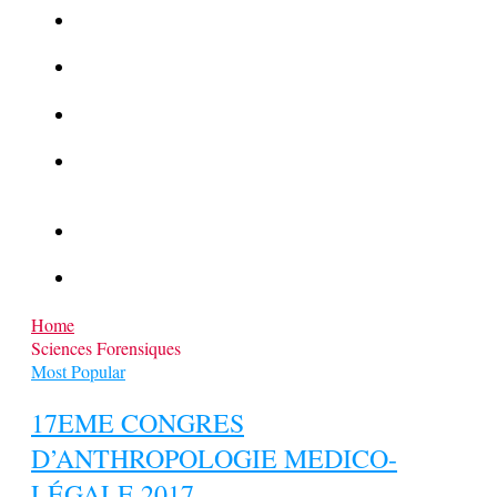
La Kalachnikov : l’arme la plus meurtrière du monde
La Mafia cible l’Etat Islamique
Quantique pour cryptographes
Les méthodes de recrutement des fonctionnaires par le
crime organisé
Le criminel de plus stupide de l’été !
Facebook : son catalogue biométrique de Tags illégal ?
Home
Sciences Forensiques
Most Popular
17EME CONGRES
D’ANTHROPOLOGIE MEDICO-
LÉGALE 2017