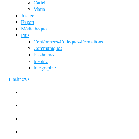
Cartel
Mafia
Justice
Expert
Médiathèque
Plus
Conférences-Colloques-Formations
Communiqués
Flashnews
Insolite
Infographie
Flashnews
Europol : Un calendrier de l’Avent insolite
Le corbeau vole une arme sur une scène de crime
Foot et Blanchiment d’argent
L’illusion d’incognito