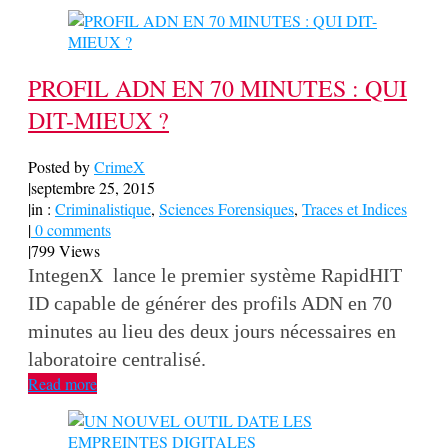
PROFIL ADN EN 70 MINUTES : QUI
DIT-MIEUX ?
Posted by
CrimeX
|
septembre 25, 2015
|
in :
Criminalistique
,
Sciences Forensiques
,
Traces et Indices
|
0 comments
|
799 Views
IntegenX lance le premier système RapidHIT
ID capable de générer des profils ADN en 70
minutes au lieu des deux jours nécessaires en
laboratoire centralisé.
Read more