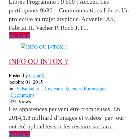
Libres Programme : 9 h00 : Accueil des
participants 9h30 : Communications Libres Un
projectile au trajet atypique. Advenier AS,
Fabrizi H, Vacher P, Roch J, F...
Read more
INFO OU INTOX ?
Posted by
CrimeX
|
octobre 01, 2015
|
in :
Falsifications
,
Les Faux
,
Sciences Forensiques
|
0 comments
|
431 Views
Les apparences peuvent être trompeuses. En
2014,1.8 milliard d’images et vidéos par jour
ont été uploadées sur les réseaux sociaux.
Read more