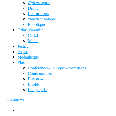
Cybersespace
Drone
Informatique
Nanotechnologie
Robotique
Crime Organisé
Cartel
Mafia
Justice
Expert
Médiathèque
Plus
Conférences-Colloques-Formations
Communiqués
Flashnews
Insolite
Infographie
Flashnews
Europol : Un calendrier de l’Avent insolite