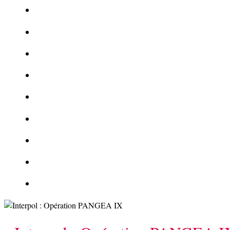
Le corbeau vole une arme sur une scène de crime
Foot et Blanchiment d’argent
L’illusion d’incognito
La Kalachnikov : l’arme la plus meurtrière du monde
La Mafia cible l’Etat Islamique
Quantique pour cryptographes
Les méthodes de recrutement des fonctionnaires par le crime
Le criminel de plus stupide de l’été !
Facebook : son catalogue biométrique de Tags illégal ?