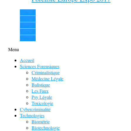
View all
View all
View all
View all
View all
Menu
Accueil
Sciences Forensiques
Criminalistique
Médecine Légale
Balistique
Les Faux
Psy Légale
Toxicologie
Cybercriminalité
Technologies
Biométrie
Biotechnologie