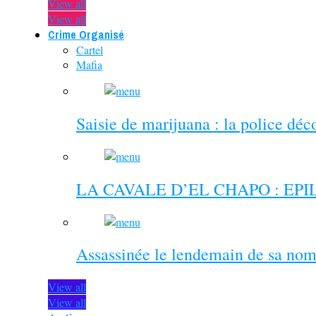
View all
View all
Crime Organisé
Cartel
Mafia
Saisie de marijuana : la police dé
LA CAVALE D’EL CHAPO : EP
Assassinée le lendemain de sa nom
View all
View all