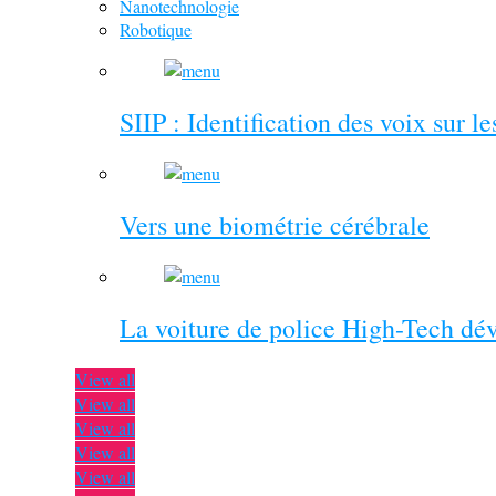
Nanotechnologie
Robotique
SIIP : Identification des voix sur l
Vers une biométrie cérébrale
La voiture de police High-Tech dé
View all
View all
View all
View all
View all