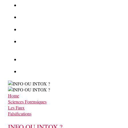
La Kalachnikov : l’arme la plus meurtrière du monde
La Mafia cible l’Etat Islamique
Quantique pour cryptographes
Les méthodes de recrutement des fonctionnaires par le
crime organisé
Le criminel de plus stupide de l’été !
Facebook : son catalogue biométrique de Tags illégal ?
Home
Sciences Forensiques
Les Faux
Falsifications
INFO OU INTOX ?