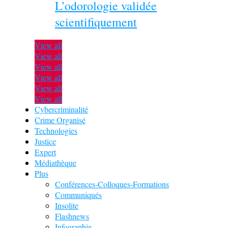
L’odorologie validée
scientifiquement
View all
View all
View all
View all
View all
View all
Cybercriminalité
Crime Organisé
Technologies
Justice
Expert
Médiathèque
Plus
Conférences-Colloques-Formations
Communiqués
Insolite
Flashnews
Infographie