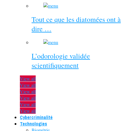
Tout ce que les diatomées ont à
dire …
L’odorologie validée
scientifiquement
View all
View all
View all
View all
View all
View all
Cybercriminalité
Technologies
Biométrie