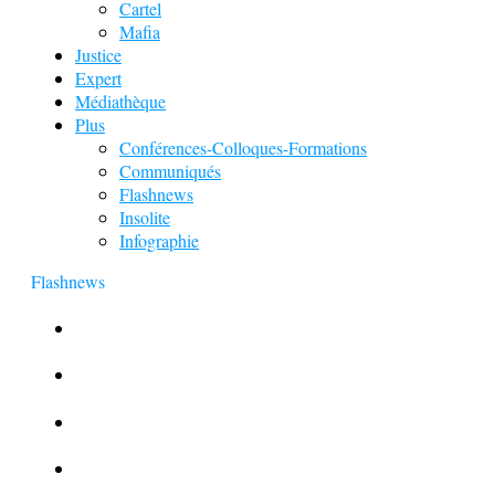
Cartel
Mafia
Justice
Expert
Médiathèque
Plus
Conférences-Colloques-Formations
Communiqués
Flashnews
Insolite
Infographie
Flashnews
Europol : Un calendrier de l’Avent insolite
Le corbeau vole une arme sur une scène de crime
Foot et Blanchiment d’argent
L’illusion d’incognito