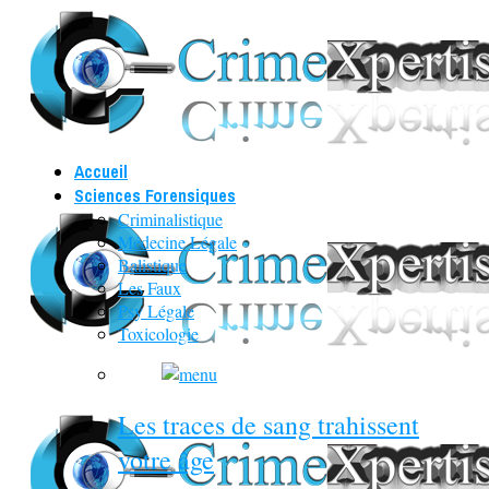
Accueil
Sciences Forensiques
Criminalistique
Médecine Légale
Balistique
Les Faux
Psy Légale
Toxicologie
Les traces de sang trahissent
votre âge