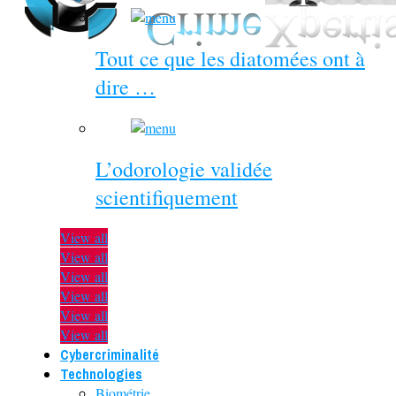
Tout ce que les diatomées ont à
dire …
L’odorologie validée
scientifiquement
View all
View all
View all
View all
View all
View all
Cybercriminalité
Technologies
Biométrie