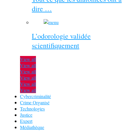
dire …
L’odorologie validée
scientifiquement
View all
View all
View all
View all
View all
View all
Cybercriminalité
Crime Organisé
Technologies
Justice
Expert
Médiathèque