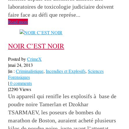
laboratoires de toxicologie judiciaire doivent
faire face au défi que représe...
Read more
NOIR C’EST NOIR
Posted by
CrimeX
|
mai 24, 2013
|
in :
Criminalistique
,
Incendies et Explosifs
,
Sciences
Forensiques
|
0 comments
|
2290 Views
Un appareil qui renifle les explosifs à base de
poudre noire Tamerlan et Dzokhar
TSARMAEV, les poseurs de bombes du
marathon de Boston, auraient acheté plusieurs
kilos de poudre noire, juste avant l’attentat.