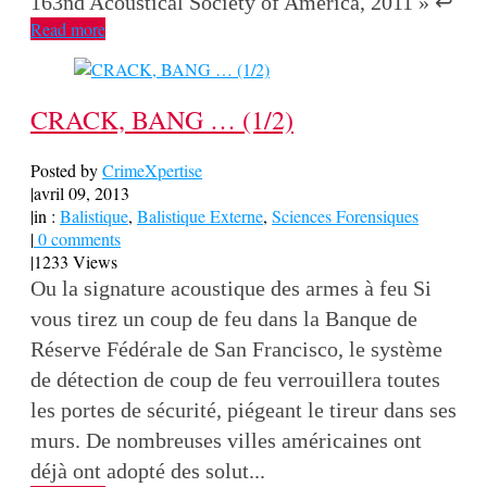
163nd Acoustical Society of America, 2011 » ↩
Read more
CRACK, BANG … (1/2)
Posted by
CrimeXpertise
|
avril 09, 2013
|
in :
Balistique
,
Balistique Externe
,
Sciences Forensiques
|
0 comments
|
1233 Views
Ou la signature acoustique des armes à feu Si
vous tirez un coup de feu dans la Banque de
Réserve Fédérale de San Francisco, le système
de détection de coup de feu verrouillera toutes
les portes de sécurité, piégeant le tireur dans ses
murs. De nombreuses villes américaines ont
déjà ont adopté des solut...