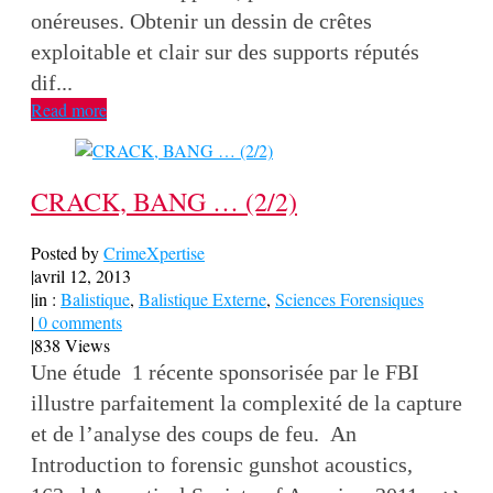
onéreuses. Obtenir un dessin de crêtes
exploitable et clair sur des supports réputés
dif...
Read more
CRACK, BANG … (2/2)
Posted by
CrimeXpertise
|
avril 12, 2013
|
in :
Balistique
,
Balistique Externe
,
Sciences Forensiques
|
0 comments
|
838 Views
Une étude 1 récente sponsorisée par le FBI
illustre parfaitement la complexité de la capture
et de l’analyse des coups de feu. An
Introduction to forensic gunshot acoustics,