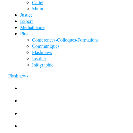
Cartel
Mafia
Justice
Expert
Médiathèque
Plus
Conférences-Colloques-Formations
Communiqués
Flashnews
Insolite
Infographie
Flashnews
Europol : Un calendrier de l’Avent insolite
Le corbeau vole une arme sur une scène de crime
Foot et Blanchiment d’argent
L’illusion d’incognito