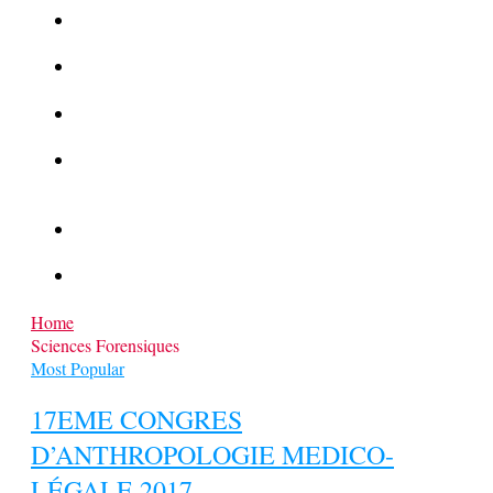
La Kalachnikov : l’arme la plus meurtrière du monde
La Mafia cible l’Etat Islamique
Quantique pour cryptographes
Les méthodes de recrutement des fonctionnaires par le
crime organisé
Le criminel de plus stupide de l’été !
Facebook : son catalogue biométrique de Tags illégal ?
Home
Sciences Forensiques
Most Popular
17EME CONGRES
D’ANTHROPOLOGIE MEDICO-
LÉGALE 2017