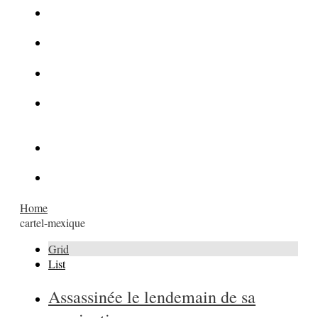
La Kalachnikov : l’arme la plus meurtrière du monde
La Mafia cible l’Etat Islamique
Quantique pour cryptographes
Les méthodes de recrutement des fonctionnaires par le
crime organisé
Le criminel de plus stupide de l’été !
Facebook : son catalogue biométrique de Tags illégal ?
Home
cartel-mexique
Grid
List
Assassinée le lendemain de sa