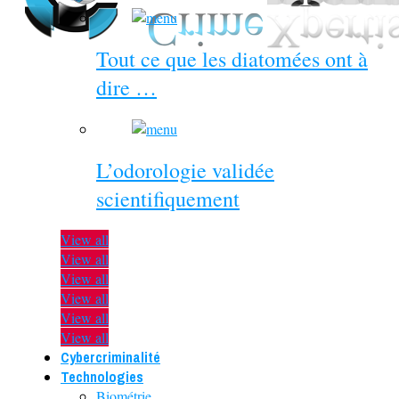
Tout ce que les diatomées ont à
dire …
L’odorologie validée
scientifiquement
View all
View all
View all
View all
View all
View all
Cybercriminalité
Technologies
Biométrie