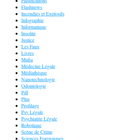
Falsifications
Flashnews
Incendies et Explosifs
Infographie
Informatique
Insolite
Justice
Les Faux
Livres
Mafia
Médecine Légale
Médiathèque
Nanotechnologie
Odontologie
Pdf
Plus
Profilage
Psy Légale
Psychiatrie Légale
Robotique
Scène de Crime
Sciences Forensiques