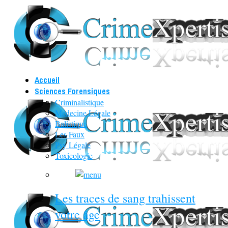
Accueil
Sciences Forensiques
Criminalistique
Médecine Légale
Balistique
Les Faux
Psy Légale
Toxicologie
Les traces de sang trahissent
votre âge