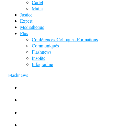
Cartel
Mafia
Justice
Expert
Médiathèque
Plus
Conférences-Colloques-Formations
Communiqués
Flashnews
Insolite
Infographie
Flashnews
Europol : Un calendrier de l’Avent insolite
Le corbeau vole une arme sur une scène de crime
Foot et Blanchiment d’argent
L’illusion d’incognito