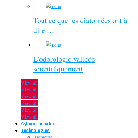
Tout ce que les diatomées ont à
dire …
L’odorologie validée
scientifiquement
View all
View all
View all
View all
View all
View all
Cybercriminalité
Technologies
Biométrie