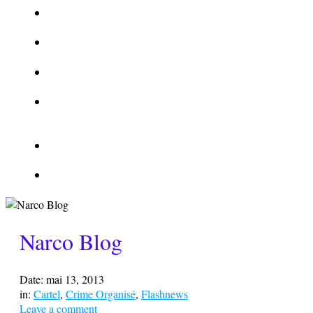
La Kalachnikov : l’arme la plus meurtrière du monde
La Mafia cible l’Etat Islamique
Quantique pour cryptographes
Les méthodes de recrutement des fonctionnaires par le
crime organisé
Le criminel de plus stupide de l’été !
Facebook : son catalogue biométrique de Tags illégal ?
Narco Blog
Date:
mai 13, 2013
in:
Cartel
,
Crime Organisé
,
Flashnews
Leave a comment