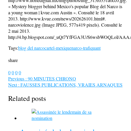
http://www.nortedigital.mx/img/photos/img_515f0551a0cc0.jpg.
« Mystery blogger behind Mexico’s popular Blog del Narco is
a young woman | kvue.com Austin ». Consulté le 18 avril
2013. http://www.kvue.com/news/202626101.html#.
narcoviolence.jpg (Image JPEG, 577x419 pixels). Consulté le
2 mai 2013.
http://4.bp.blogspot.com/_uQt7YfFGA3U/S6wsbWOQLoI/AA
Tags:
blog del narco
cartel-mexique
narco-trafiquant
share
0
0
0
0
Previous :
90 MINUTES CHRONO
Next :
FAUSSES PUBLICATIONS, VRAIES ARNAQUES
Related posts