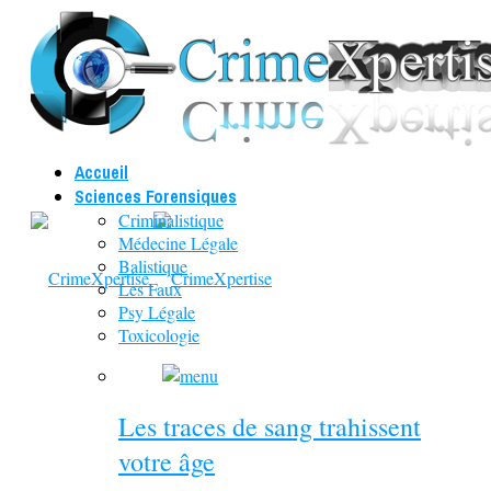
Accueil
Sciences Forensiques
Criminalistique
Médecine Légale
Balistique
Les Faux
Psy Légale
Toxicologie
Les traces de sang trahissent
votre âge