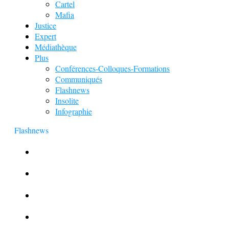
Cartel
Mafia
Justice
Expert
Médiathèque
Plus
Conférences-Colloques-Formations
Communiqués
Flashnews
Insolite
Infographie
Flashnews
Europol : Un calendrier de l’Avent insolite
Le corbeau vole une arme sur une scène de crime
Foot et Blanchiment d’argent
L’illusion d’incognito