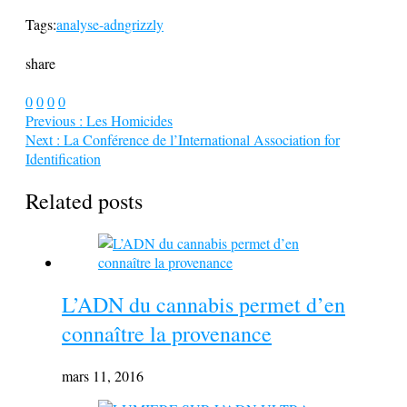
Tags:
analyse-adn
grizzly
share
0
0
0
0
Previous :
Les Homicides
Next :
La Conférence de l’International Association for
Identification
Related posts
L’ADN du cannabis permet d’en
connaître la provenance
mars 11, 2016