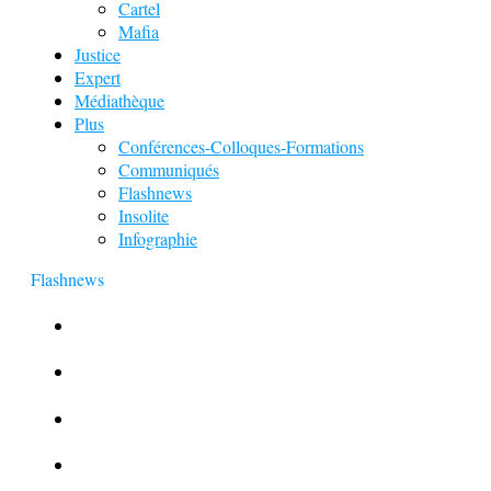
Cartel
Mafia
Justice
Expert
Médiathèque
Plus
Conférences-Colloques-Formations
Communiqués
Flashnews
Insolite
Infographie
Flashnews
Europol : Un calendrier de l’Avent insolite
Le corbeau vole une arme sur une scène de crime
Foot et Blanchiment d’argent
L’illusion d’incognito