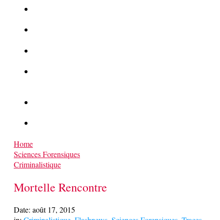
La Kalachnikov : l’arme la plus meurtrière du monde
La Mafia cible l’Etat Islamique
Quantique pour cryptographes
Les méthodes de recrutement des fonctionnaires par le
crime organisé
Le criminel de plus stupide de l’été !
Facebook : son catalogue biométrique de Tags illégal ?
Home
Sciences Forensiques
Criminalistique
Mortelle Rencontre
Date:
août 17, 2015
in:
Criminalistique
,
Flashnews
,
Sciences Forensiques
,
Traces