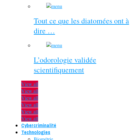
Tout ce que les diatomées ont à
dire …
L’odorologie validée
scientifiquement
View all
View all
View all
View all
View all
View all
Cybercriminalité
Technologies
Biométrie