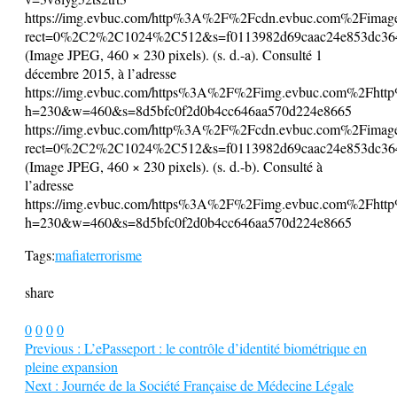
https://img.evbuc.com/http%3A%2F%2Fcdn.evbuc.com%2Fima
rect=0%2C2%2C1024%2C512&s=f0113982d69caac24e853dc36
(Image JPEG, 460 × 230 pixels). (s. d.-a). Consulté 1
décembre 2015, à l’adresse
https://img.evbuc.com/https%3A%2F%2Fimg.evbuc.com%2F
h=230&w=460&s=8d5bfc0f2d0b4cc646aa570d224e8665
https://img.evbuc.com/http%3A%2F%2Fcdn.evbuc.com%2Fima
rect=0%2C2%2C1024%2C512&s=f0113982d69caac24e853dc36
(Image JPEG, 460 × 230 pixels). (s. d.-b). Consulté à
l’adresse
https://img.evbuc.com/https%3A%2F%2Fimg.evbuc.com%2F
h=230&w=460&s=8d5bfc0f2d0b4cc646aa570d224e8665
Tags:
mafia
terrorisme
share
0
0
0
0
Previous :
L’ePasseport : le contrôle d’identité biométrique en
pleine expansion
Next :
Journée de la Société Française de Médecine Légale