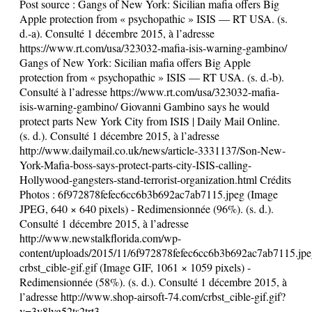
Post source :
Gangs of New York: Sicilian mafia offers Big
Apple protection from « psychopathic » ISIS — RT USA. (s.
d.-a). Consulté 1 décembre 2015, à l’adresse
https://www.rt.com/usa/323032-mafia-isis-warning-gambino/
Gangs of New York: Sicilian mafia offers Big Apple
protection from « psychopathic » ISIS — RT USA. (s. d.-b).
Consulté à l’adresse https://www.rt.com/usa/323032-mafia-
isis-warning-gambino/ Giovanni Gambino says he would
protect parts New York City from ISIS | Daily Mail Online.
(s. d.). Consulté 1 décembre 2015, à l’adresse
http://www.dailymail.co.uk/news/article-3331137/Son-New-
York-Mafia-boss-says-protect-parts-city-ISIS-calling-
Hollywood-gangsters-stand-terrorist-organization.html Crédits
Photos : 6f972878fefec6cc6b3b692ac7ab7115.jpeg (Image
JPEG, 640 × 640 pixels) - Redimensionnée (96%). (s. d.).
Consulté 1 décembre 2015, à l’adresse
http://www.newstalkflorida.com/wp-
content/uploads/2015/11/6f972878fefec6cc6b3b692ac7ab7115.jpe
crbst_cible-gif.gif (Image GIF, 1061 × 1059 pixels) -
Redimensionnée (58%). (s. d.). Consulté 1 décembre 2015, à
l’adresse http://www.shop-airsoft-74.com/crbst_cible-gif.gif?
v=3v8lyg52ts2trt3