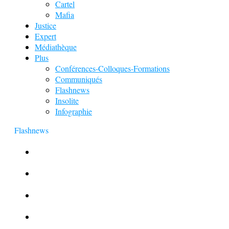
Cartel
Mafia
Justice
Expert
Médiathèque
Plus
Conférences-Colloques-Formations
Communiqués
Flashnews
Insolite
Infographie
Flashnews
Europol : Un calendrier de l’Avent insolite
Le corbeau vole une arme sur une scène de crime
Foot et Blanchiment d’argent
L’illusion d’incognito