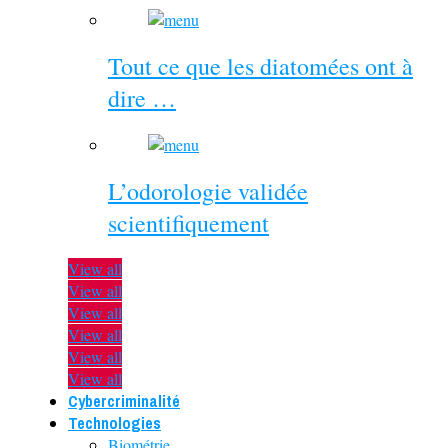
Tout ce que les diatomées ont à
dire …
L’odorologie validée
scientifiquement
View all
View all
View all
View all
View all
View all
Cybercriminalité
Technologies
Biométrie