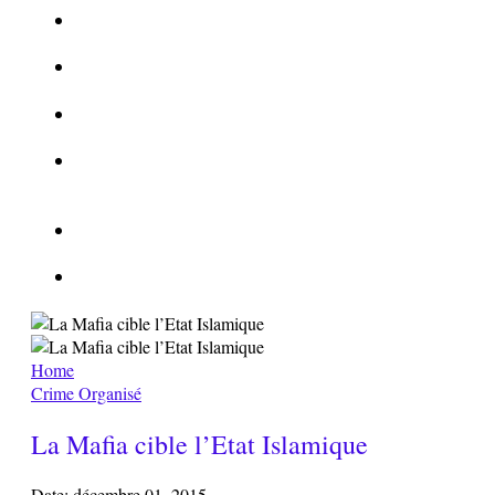
La Kalachnikov : l’arme la plus meurtrière du monde
La Mafia cible l’Etat Islamique
Quantique pour cryptographes
Les méthodes de recrutement des fonctionnaires par le
crime organisé
Le criminel de plus stupide de l’été !
Facebook : son catalogue biométrique de Tags illégal ?
Home
Crime Organisé
La Mafia cible l’Etat Islamique
Date:
décembre 01, 2015