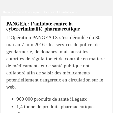
Les méthodes de recrutement des fonctionnaires par le crime organisé
Home
Sciences Forensiques
Les Faux
Contrefaçons
Le criminel de plus stupide de l’été !
Facebook : son catalogue biométrique de Tags illégal ?
PANGEA : l’antidote contre la
cybercriminalité pharmaceutique
L’Opération PANGEA IX s’est déroulée du 30
mai au 7 juin 2016 : les services de police, de
gendarmerie, de douanes, mais aussi les
autorités de régulation et de contrôle en matière
de médicaments et de santé publique ont
collaboré afin de saisir des médicaments
potentiellement dangereux en circulation sur le
web.
960 000 produits de santé illégaux
1,4 tonne de produits pharmaceutiques