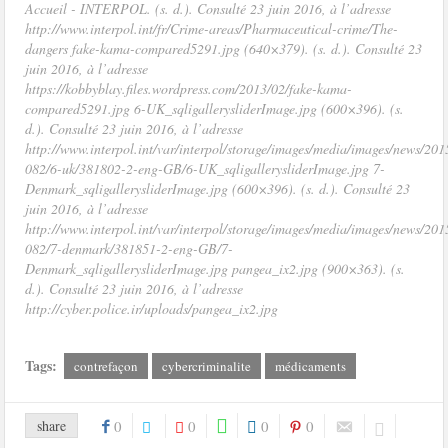
Accueil - INTERPOL. (s. d.). Consulté 23 juin 2016, à l’adresse
http://www.interpol.int/fr/Crime-areas/Pharmaceutical-crime/The-
dangers fake-kama-compared5291.jpg (640×379). (s. d.). Consulté 23
juin 2016, à l’adresse
https://kobbyblay.files.wordpress.com/2013/02/fake-kama-
compared5291.jpg 6-UK_sqligallerysliderImage.jpg (600×396). (s.
d.). Consulté 23 juin 2016, à l’adresse
http://www.interpol.int/var/interpol/storage/images/media/images/news/20
082/6-uk/381802-2-eng-GB/6-UK_sqligallerysliderImage.jpg 7-
Denmark_sqligallerysliderImage.jpg (600×396). (s. d.). Consulté 23
juin 2016, à l’adresse
http://www.interpol.int/var/interpol/storage/images/media/images/news/20
082/7-denmark/381851-2-eng-GB/7-
Denmark_sqligallerysliderImage.jpg pangea_ix2.jpg (900×363). (s.
d.). Consulté 23 juin 2016, à l’adresse
http://cyber.police.ir/uploads/pangea_ix2.jpg
Tags:
contrefaçon
cybercriminalite
médicaments
share
0
0
0
0