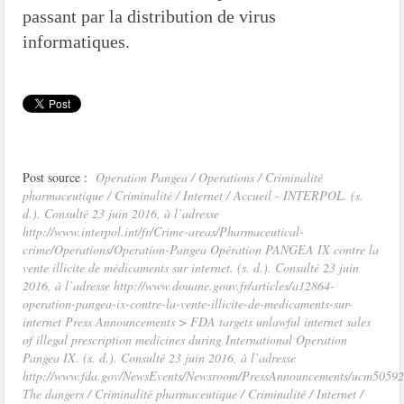
passant par la distribution de virus
informatiques.
Post source :
Operation Pangea / Operations / Criminalité
pharmaceutique / Criminalité / Internet / Accueil - INTERPOL. (s.
d.). Consulté 23 juin 2016, à l’adresse
http://www.interpol.int/fr/Crime-areas/Pharmaceutical-
crime/Operations/Operation-Pangea Opération PANGEA IX contre la
vente illicite de médicaments sur internet. (s. d.). Consulté 23 juin
2016, à l’adresse http://www.douane.gouv.fr/articles/a12864-
operation-pangea-ix-contre-la-vente-illicite-de-medicaments-sur-
internet Press Announcements > FDA targets unlawful internet sales
of illegal prescription medicines during International Operation
Pangea IX. (s. d.). Consulté 23 juin 2016, à l’adresse
http://www.fda.gov/NewsEvents/Newsroom/PressAnnouncements/ucm5059
The dangers / Criminalité pharmaceutique / Criminalité / Internet /