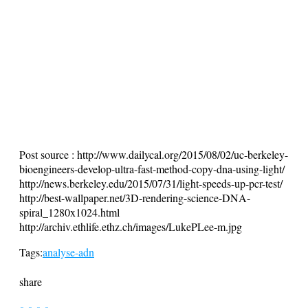
Post source :
http://www.dailycal.org/2015/08/02/uc-berkeley-
bioengineers-develop-ultra-fast-method-copy-dna-using-light/
http://news.berkeley.edu/2015/07/31/light-speeds-up-pcr-test/
http://best-wallpaper.net/3D-rendering-science-DNA-
spiral_1280x1024.html
http://archiv.ethlife.ethz.ch/images/LukePLee-m.jpg
Tags:
analyse-adn
share