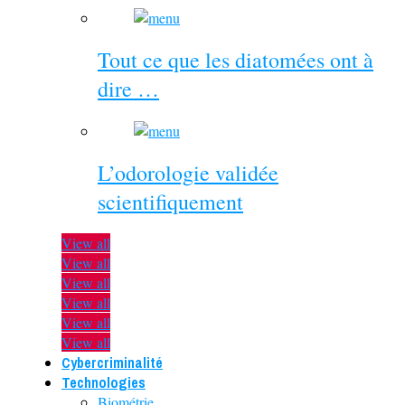
Tout ce que les diatomées ont à
dire …
L’odorologie validée
scientifiquement
View all
View all
View all
View all
View all
View all
Cybercriminalité
Technologies
Biométrie