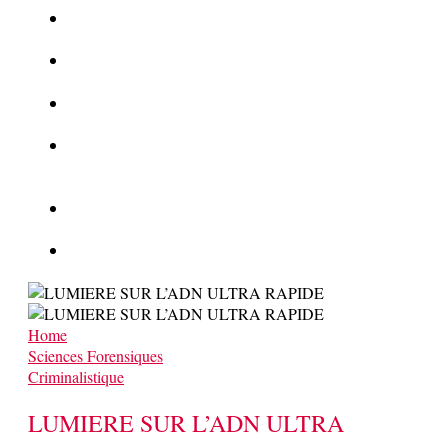
La Kalachnikov : l’arme la plus meurtrière du monde
La Mafia cible l’Etat Islamique
Quantique pour cryptographes
Les méthodes de recrutement des fonctionnaires par le
crime organisé
Le criminel de plus stupide de l’été !
Facebook : son catalogue biométrique de Tags illégal ?
Home
Sciences Forensiques
Criminalistique
LUMIERE SUR L’ADN ULTRA