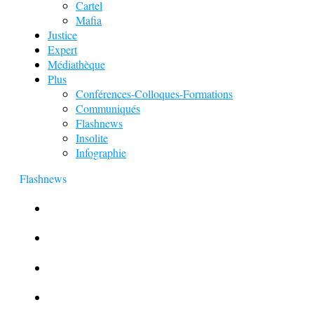
Cartel
Mafia
Justice
Expert
Médiathèque
Plus
Conférences-Colloques-Formations
Communiqués
Flashnews
Insolite
Infographie
Flashnews
Europol : Un calendrier de l’Avent insolite
Le corbeau vole une arme sur une scène de crime
Foot et Blanchiment d’argent
L’illusion d’incognito