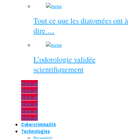
Tout ce que les diatomées ont à
dire …
L’odorologie validée
scientifiquement
View all
View all
View all
View all
View all
View all
Cybercriminalité
Technologies
Biométrie