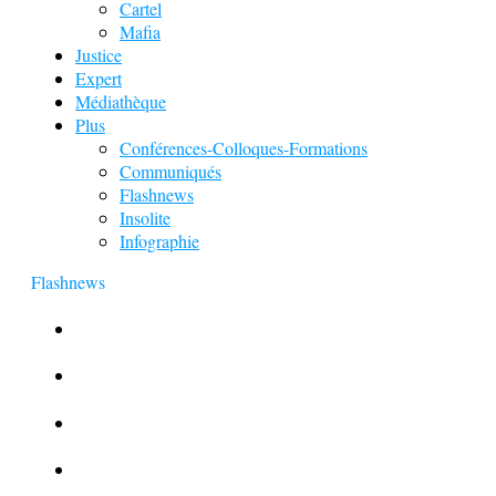
Cartel
Mafia
Justice
Expert
Médiathèque
Plus
Conférences-Colloques-Formations
Communiqués
Flashnews
Insolite
Infographie
Flashnews
Europol : Un calendrier de l’Avent insolite
Le corbeau vole une arme sur une scène de crime
Foot et Blanchiment d’argent
L’illusion d’incognito