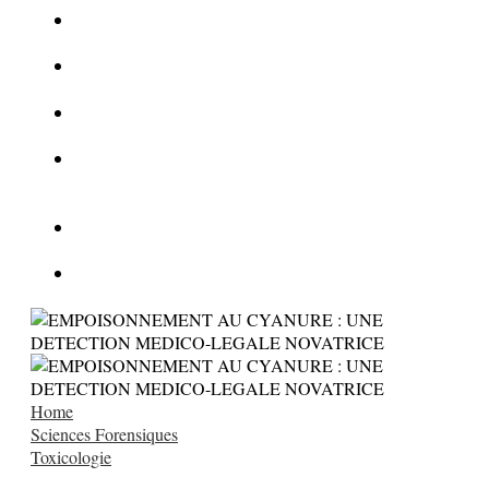
La Kalachnikov : l’arme la plus meurtrière du monde
La Mafia cible l’Etat Islamique
Quantique pour cryptographes
Les méthodes de recrutement des fonctionnaires par le
crime organisé
Le criminel de plus stupide de l’été !
Facebook : son catalogue biométrique de Tags illégal ?
Home
Sciences Forensiques
Toxicologie