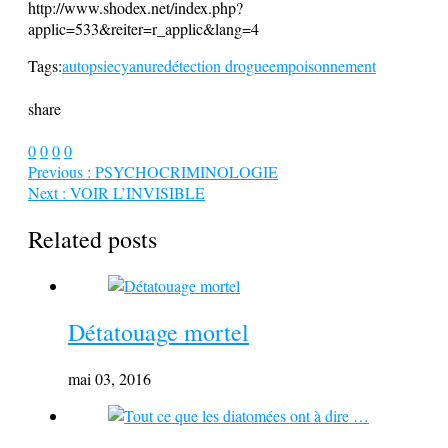
http://www.shodex.net/index.php?
applic=533&reiter=r_applic&lang=4
Tags:
autopsie
cyanure
détection drogue
empoisonnement
share
0
0
0
0
Previous :
PSYCHOCRIMINOLOGIE
Next :
VOIR L’INVISIBLE
Related posts
Détatouage mortel
mai 03, 2016