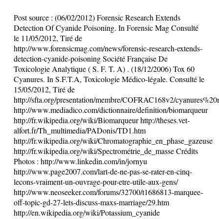
Post source :
(06/02/2012) Forensic Research Extends
Detection Of Cyanide Poisoning. In Forensic Mag Consulté
le 11/05/2012, Tiré de
http://www.forensicmag.com/news/forensic-research-extends-
detection-cyanide-poisoning Société Française De
Toxicologie Analytique ( S. F. T. A) . (18/12/2006) Tox 60
Cyanures. In S.F.T.A, Toxicologie Médico-légale. Consulté le
15/05/2012, Tiré de
http://sfta.org/presentation/membre/COFRAC168v2/cyanures%20
http://www.mediadico.com/dictionnaire/definition/biomarqueur
http://fr.wikipedia.org/wiki/Biomarqueur http://theses.vet-
alfort.fr/Th_multimedia/PADonis/TD1.htm
http://fr.wikipedia.org/wiki/Chromatographie_en_phase_gazeuse
http://fr.wikipedia.org/wiki/Spectrométrie_de_masse Crédits
Photos : http://www.linkedin.com/in/jornyu
http://www.page2007.com/lart-de-ne-pas-se-rater-en-cinq-
lecons-vraiment-un-ouvrage-pour-etre-utile-aux-gens/
http://www.neoseeker.com/forums/32700/t1686813-marquee-
off-topic-gd-27-lets-discuss-maxs-marriage/29.htm
http://en.wikipedia.org/wiki/Potassium_cyanide