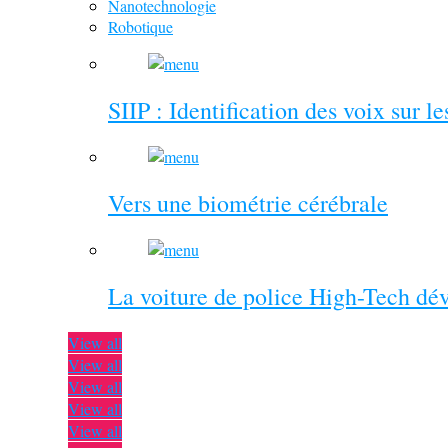
Nanotechnologie
Robotique
SIIP : Identification des voix sur l
Vers une biométrie cérébrale
La voiture de police High-Tech dé
View all
View all
View all
View all
View all