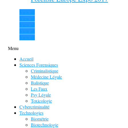
View all
View all
View all
View all
View all
Menu
Accueil
Sciences Forensiques
Criminalistique
Médecine Légale
Balistique
Les Faux
Psy Légale
Toxicologie
Cybercriminalité
Technologies
Biométrie
Biotechnologie