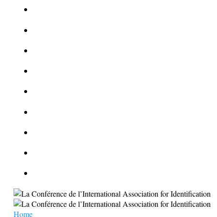
Le corbeau vole une arme sur une scène de crime
Foot et Blanchiment d’argent
L’illusion d’incognito
La Kalachnikov : l’arme la plus meurtrière du monde
La Mafia cible l’Etat Islamique
Quantique pour cryptographes
Les méthodes de recrutement des fonctionnaires par le crime
Le criminel de plus stupide de l’été !
Facebook : son catalogue biométrique de Tags illégal ?
Home