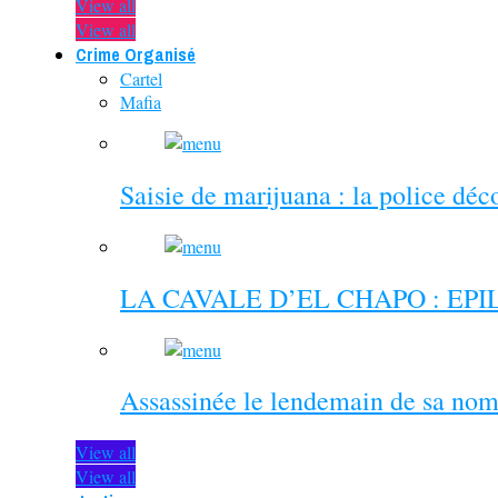
View all
View all
Crime Organisé
Cartel
Mafia
Saisie de marijuana : la police dé
LA CAVALE D’EL CHAPO : EP
Assassinée le lendemain de sa nom
View all
View all