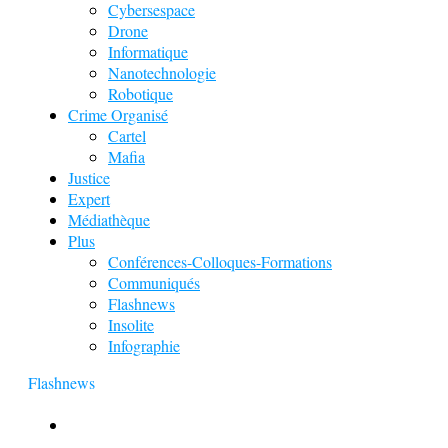
Cybersespace
Drone
Informatique
Nanotechnologie
Robotique
Crime Organisé
Cartel
Mafia
Justice
Expert
Médiathèque
Plus
Conférences-Colloques-Formations
Communiqués
Flashnews
Insolite
Infographie
Flashnews
Europol : Un calendrier de l’Avent insolite