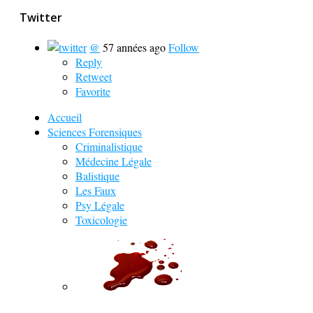
Twitter
@
57 années ago
Follow
Reply
Retweet
Favorite
Accueil
Sciences Forensiques
Criminalistique
Médecine Légale
Balistique
Les Faux
Psy Légale
Toxicologie