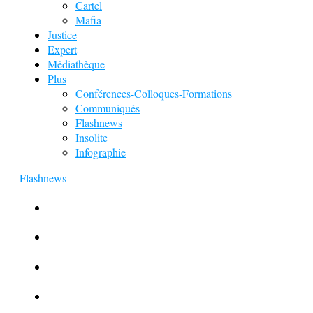
Cartel
Mafia
Justice
Expert
Médiathèque
Plus
Conférences-Colloques-Formations
Communiqués
Flashnews
Insolite
Infographie
Flashnews
Europol : Un calendrier de l’Avent insolite
Le corbeau vole une arme sur une scène de crime
Foot et Blanchiment d’argent
L’illusion d’incognito