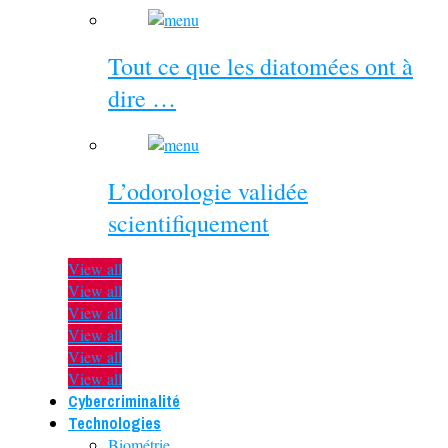
Tout ce que les diatomées ont à
dire …
L’odorologie validée
scientifiquement
View all
View all
View all
View all
View all
View all
Cybercriminalité
Technologies
Biométrie