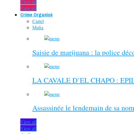
View all
View all
Crime Organisé
Cartel
Mafia
Saisie de marijuana : la police dé
LA CAVALE D’EL CHAPO : EP
Assassinée le lendemain de sa nom
View all
View all