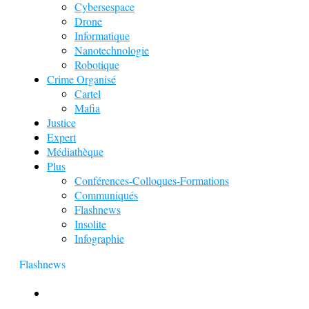
Cybersespace
Drone
Informatique
Nanotechnologie
Robotique
Crime Organisé
Cartel
Mafia
Justice
Expert
Médiathèque
Plus
Conférences-Colloques-Formations
Communiqués
Flashnews
Insolite
Infographie
Flashnews
Europol : Un calendrier de l’Avent insolite