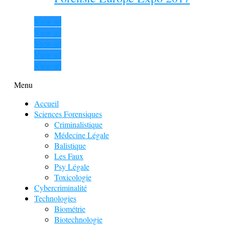
View all
View all
View all
View all
View all
Menu
Accueil
Sciences Forensiques
Criminalistique
Médecine Légale
Balistique
Les Faux
Psy Légale
Toxicologie
Cybercriminalité
Technologies
Biométrie
Biotechnologie