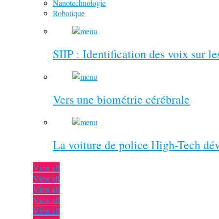
Nanotechnologie
Robotique
SIIP : Identification des voix sur l
Vers une biométrie cérébrale
La voiture de police High-Tech dé
View all
View all
View all
View all
View all