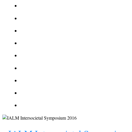
Le corbeau vole une arme sur une scène de crime
Foot et Blanchiment d’argent
L’illusion d’incognito
La Kalachnikov : l’arme la plus meurtrière du monde
La Mafia cible l’Etat Islamique
Quantique pour cryptographes
Les méthodes de recrutement des fonctionnaires par le crime
Le criminel de plus stupide de l’été !
Facebook : son catalogue biométrique de Tags illégal ?