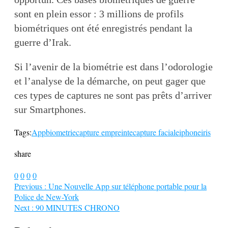
sont en plein essor : 3 millions de profils
biométriques ont été enregistrés pendant la
guerre d’Irak.
Si l’avenir de la biométrie est dans l’odorologie
et l’analyse de la démarche, on peut gager que
ces types de captures ne sont pas prêts d’arriver
sur Smartphones.
Tags:
App
biometrie
capture empreinte
capture faciale
iphone
iris
share
0
0
0
0
Previous :
Une Nouvelle App sur téléphone portable pour la
Police de New-York
Next :
90 MINUTES CHRONO