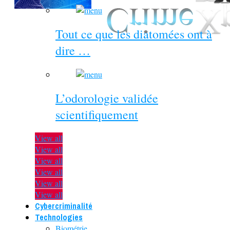
Tout ce que les diatomées ont à
dire …
L’odorologie validée
scientifiquement
View all
View all
View all
View all
View all
View all
Cybercriminalité
Technologies
Biométrie