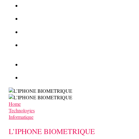
La Kalachnikov : l’arme la plus meurtrière du monde
La Mafia cible l’Etat Islamique
Quantique pour cryptographes
Les méthodes de recrutement des fonctionnaires par le
crime organisé
Le criminel de plus stupide de l’été !
Facebook : son catalogue biométrique de Tags illégal ?
Home
Technologies
Informatique
L’IPHONE BIOMETRIQUE