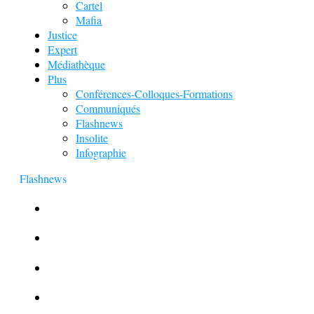
Cartel
Mafia
Justice
Expert
Médiathèque
Plus
Conférences-Colloques-Formations
Communiqués
Flashnews
Insolite
Infographie
Flashnews
Europol : Un calendrier de l’Avent insolite
Le corbeau vole une arme sur une scène de crime
Foot et Blanchiment d’argent
L’illusion d’incognito