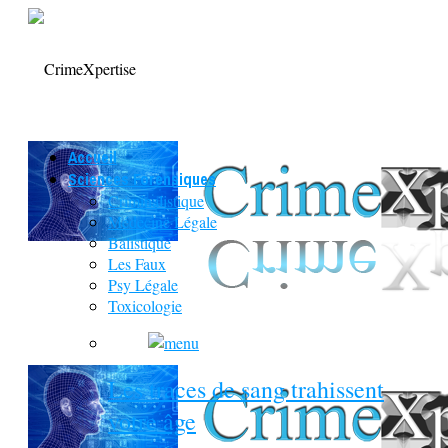
Accueil
Sciences Forensiques
Criminalistique
Médecine Légale
Balistique
Les Faux
Psy Légale
Toxicologie
Les traces de sang trahissent
votre âge