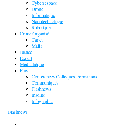
Cybersespace
Drone
Informatique
Nanotechnologie
Robotique
Crime Organisé
Cartel
Mafia
Justice
Expert
Médiathèque
Plus
Conférences-Colloques-Formations
Communiqués
Flashnews
Insolite
Infographie
Flashnews
Europol : Un calendrier de l’Avent insolite