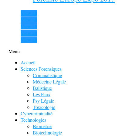
View all
View all
View all
View all
View all
Menu
Accueil
Sciences Forensiques
Criminalistique
Médecine Légale
Balistique
Les Faux
Psy Légale
Toxicologie
Cybercriminalité
Technologies
Biométrie
Biotechnologie