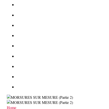
Le corbeau vole une arme sur une scène de crime
Foot et Blanchiment d’argent
L’illusion d’incognito
La Kalachnikov : l’arme la plus meurtrière du monde
La Mafia cible l’Etat Islamique
Quantique pour cryptographes
Les méthodes de recrutement des fonctionnaires par le crime
Le criminel de plus stupide de l’été !
Facebook : son catalogue biométrique de Tags illégal ?
Home