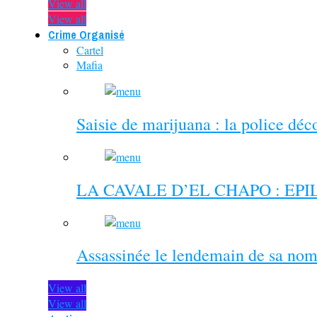
View all
View all
Crime Organisé
Cartel
Mafia
Saisie de marijuana : la police dé
LA CAVALE D’EL CHAPO : EP
Assassinée le lendemain de sa nom
View all
View all