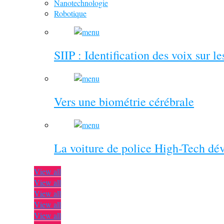
Nanotechnologie
Robotique
SIIP : Identification des voix sur l
Vers une biométrie cérébrale
La voiture de police High-Tech dé
View all
View all
View all
View all
View all