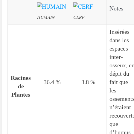
Notes
HUMAIN
CERF
Insérées
dans les
espaces
inter-
osseux, e
dépit du
Racines
36.4 %
3.8 %
fait que
de
les
Plantes
ossement
n’étaient
recouvert
que
d’humus.