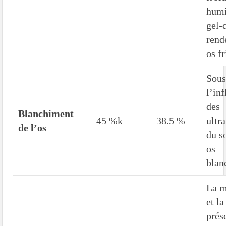
humi
gel-
rend
os fr
Sou
l’in
des
Blanchiment
45 %k
38.5 %
ultr
de l’os
du so
os
blan
La 
et la
prés