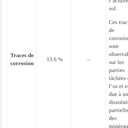
l’acidit
sol.
Ces trac
de
corrosi
sont
observa
Traces de
13.6 %
–
sur les
corrosion
parties
tâchées
l’os et e
due à u
dissolut
partiell
des
minéra