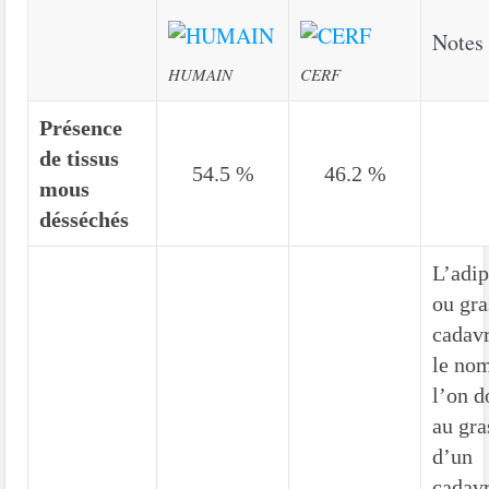
Notes
HUMAIN
CERF
Présence
de tissus
54.5 %
46.2 %
mous
désséchés
L’adip
ou gra
cadavr
le no
l’on 
au gra
d’un
cadav