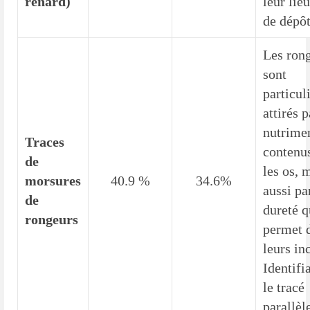
renard)
leur lieu
de dépôt
Les ron
sont
particul
attirés p
nutrime
Traces
contenu
de
les os, 
morsures
40.9 %
34.6%
aussi pa
de
dureté q
rongeurs
permet 
leurs in
Identifi
le tracé
parallèle