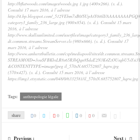
http://bflatwoods.com/images/woods.jpg 1.jpg (400×266). (s. d.).
Consulté 17 mars 2016, à l’adresse
http://4.bp.blogspot.com/_512VEbm7xB0/SUpAtY0i6lI/AAAAAAAAPGQ
category3_family_236_large.jpg (900×854). (s. d.). Consulté 15 mars
2016, à l’adresse
http://www.skullsunlimited.com/userfiles/image/category3_family_236_larg
dt.common.streams.StreamServer.cls (980×666). (s. d.). Consulté 17
mars 2016, à l’adresse
http://www.amherstbulletin.com/csp/mediapool/sites/dt.common.streams.St
STREAMOID=3ou$FBKbsLR8s65RJbQqn8$daE2N3K4ZzOUsqbU5sYsi3
&CONTENTTYPE=image/jpeg il_570xN.685752807_hqrw.jpg
(570×427). (s. d.). Consulté 15 mars 2016, à l’adresse
https://img1.etsystatic.com/048/0/6332581/il_570xN.685752807_hqrw.jpg
Tags:
anthropologie légale
share
0
0
0
0
Previous :
Next :