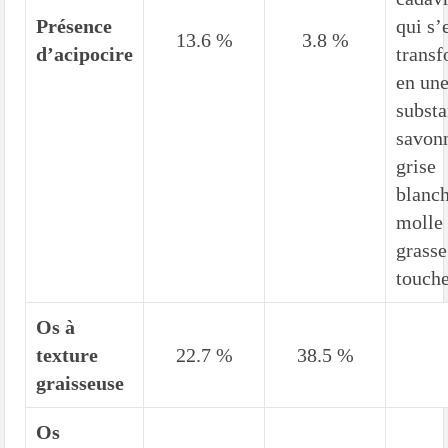
Présence
qui s’
13.6 %
3.8 %
d’acipocire
trans
en un
subst
savon
grise
blanch
molle 
grasse
touch
Os à
texture
22.7 %
38.5 %
graisseuse
Os