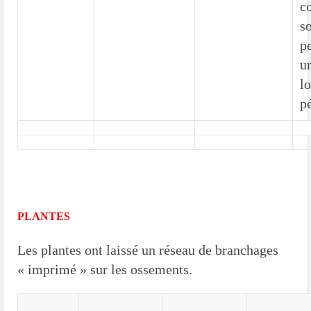
c
s
p
u
l
p
PLANTES
Les plantes ont laissé un réseau de branchages
« imprimé » sur les ossements.