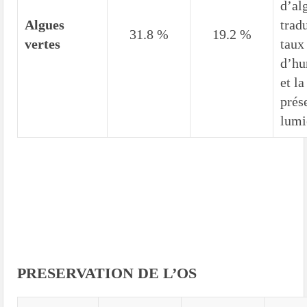
d’al
Algues
trad
31.8 %
19.2 %
vertes
taux
d’hu
et la
prés
lumi
PRESERVATION DE L’OS