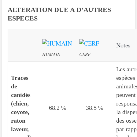
ALTERATION DUE A D’AUTRES
ESPECES
Notes
HUMAIN
CERF
Les autr
Traces
espèces
de
animale
canidés
peuvent 
(chien,
respons
68.2 %
38.5 %
coyote,
la dispe
raton
des oss
laveur,
par rapp