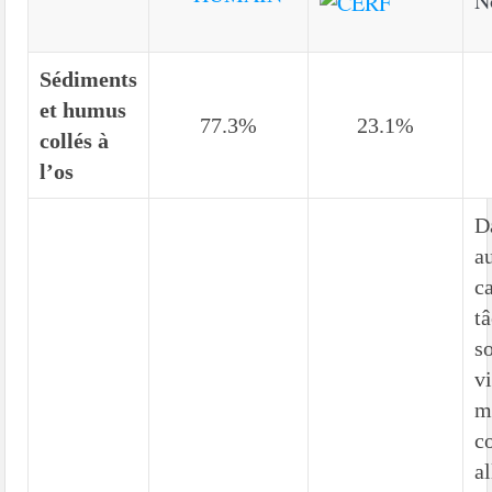
N
Sédiments
et humus
77.3%
23.1%
collés à
l’os
D
a
c
t
s
v
m
c
a