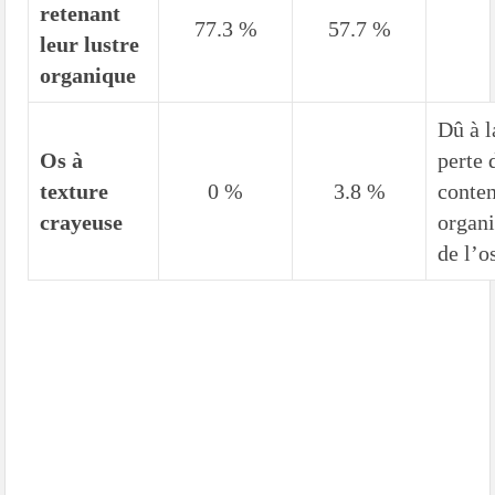
retenant
77.3 %
57.7 %
leur lustre
organique
Dû à l
Os à
perte 
texture
0 %
3.8 %
conte
crayeuse
organ
de l’o