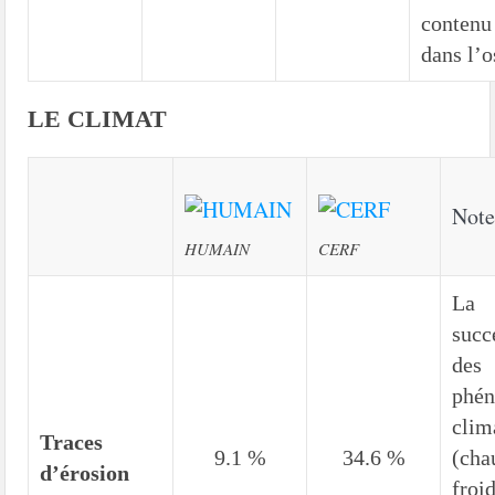
contenu
dans l’o
LE CLIMAT
Note
HUMAIN
CERF
La
succ
des
phé
clim
Traces
9.1 %
34.6 %
(cha
d’érosion
froid