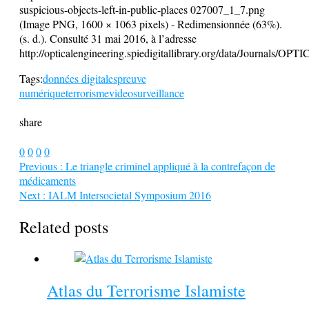
suspicious-objects-left-in-public-places 027007_1_7.png
(Image PNG, 1600 × 1063 pixels) - Redimensionnée (63%).
(s. d.). Consulté 31 mai 2016, à l’adresse
http://opticalengineering.spiedigitallibrary.org/data/Journals/O
Tags:
données digitales
preuve
numérique
terrorisme
videosurveillance
share
0
0
0
0
Previous :
Le triangle criminel appliqué à la contrefaçon de
médicaments
Next :
IALM Intersocietal Symposium 2016
Related posts
Atlas du Terrorisme Islamiste