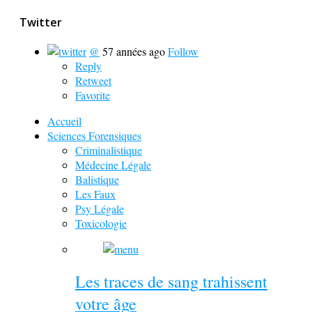
Twitter
@
57 années ago
Follow
Reply
Retweet
Favorite
Accueil
Sciences Forensiques
Criminalistique
Médecine Légale
Balistique
Les Faux
Psy Légale
Toxicologie
Les traces de sang trahissent
votre âge