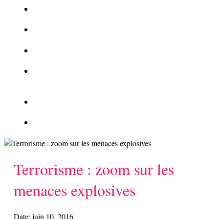
La Kalachnikov : l’arme la plus meurtrière du monde
La Mafia cible l’Etat Islamique
Quantique pour cryptographes
Les méthodes de recrutement des fonctionnaires par le
crime organisé
Le criminel de plus stupide de l’été !
Facebook : son catalogue biométrique de Tags illégal ?
Terrorisme : zoom sur les
menaces explosives
Date:
juin 10, 2016