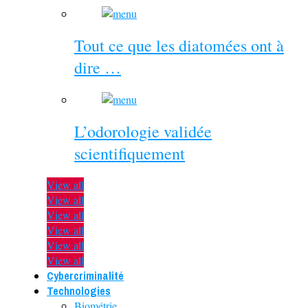
Tout ce que les diatomées ont à
dire …
L’odorologie validée
scientifiquement
View all
View all
View all
View all
View all
View all
Cybercriminalité
Technologies
Biométrie