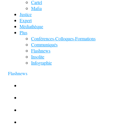
Cartel
Mafia
Justice
Expert
Médiathèque
Plus
Conférences-Colloques-Formations
Communiqués
Flashnews
Insolite
Infographie
Flashnews
Europol : Un calendrier de l’Avent insolite
Le corbeau vole une arme sur une scène de crime
Foot et Blanchiment d’argent
L’illusion d’incognito