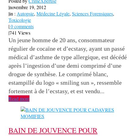
Posted by
CrimeXpertise
|
novembre 19, 2012
|
in :
Autopsie
,
Médecine Légale
,
Sciences Forensiques
,
Toxicologie
|
0 comments
|
741 Views
Un jeune homme de 20 ans, consommateur
régulier de cocaïne et d’ecstasy, ayant un passé
médical d’asthme de type allergique, est décédé
après l’ingestion d’une demi comprimé d’une
drogue de synthèse. Le comprimé blanc,
estampillé du logo « smiling sun », ressemble
fortement à de l’ecstasy, et est vendu...
Read more
BAIN DE JOUVENCE POUR