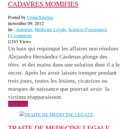
CADAVRES MOMIFIES
Posted by
CrimeXpertise
|
novembre 09, 2012
|
in :
Autopsie
,
Médecine Légale
,
Sciences Forensiques
|
0 comments
|
1243 Views
Un bain qui requinque les affaires non résolues
Alejandro Hernández Cárdenas plonge des
têtes et des mains dans une solution dont il a le
secret. Après les avoir laissés tremper pendant
trois jours, toutes les lésions, cicatrices ou
marques de naissance que pourrait avoir la
victime réapparaissent.
Read more
TRAITE DE MEDECINE LEGALE