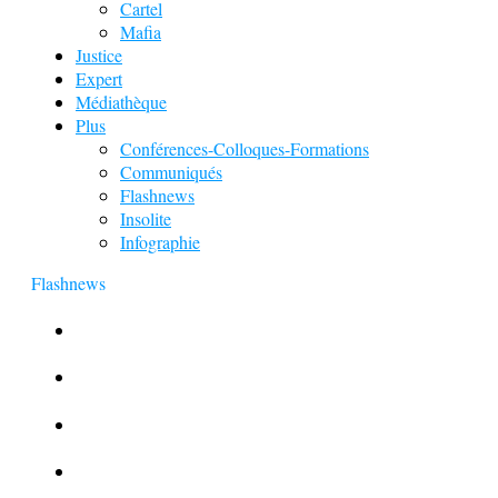
Cartel
Mafia
Justice
Expert
Médiathèque
Plus
Conférences-Colloques-Formations
Communiqués
Flashnews
Insolite
Infographie
Flashnews
Europol : Un calendrier de l’Avent insolite
Le corbeau vole une arme sur une scène de crime
Foot et Blanchiment d’argent
L’illusion d’incognito