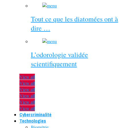
Tout ce que les diatomées ont à
dire …
L’odorologie validée
scientifiquement
View all
View all
View all
View all
View all
View all
Cybercriminalité
Technologies
Biométrie