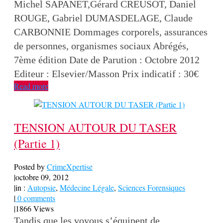
Michel SAPANET,Gérard CREUSOT, Daniel
ROUGE, Gabriel DUMASDELAGE, Claude
CARBONNIE Dommages corporels, assurances
de personnes, organismes sociaux Abrégés,
7ème édition Date de Parution : Octobre 2012
Editeur : Elsevier/Masson Prix indicatif : 30€
Read more
TENSION AUTOUR DU TASER
(Partie 1)
Posted by
CrimeXpertise
|
octobre 09, 2012
|
in :
Autopsie
,
Médecine Légale
,
Sciences Forensiques
|
0 comments
|
1866 Views
Tandis que les voyous s’équipent de