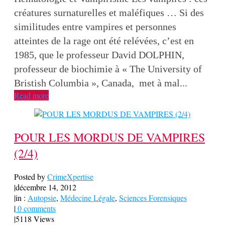
créatures surnaturelles et maléfiques … Si des
similitudes entre vampires et personnes
atteintes de la rage ont été relévées, c’est en
1985, que le professeur David DOLPHIN,
professeur de biochimie à « The University of
Bristish Columbia », Canada, met à mal...
Read more
POUR LES MORDUS DE VAMPIRES
(2/4)
Posted by
CrimeXpertise
|
décembre 14, 2012
|
in :
Autopsie
,
Médecine Légale
,
Sciences Forensiques
|
0 comments
|
5118 Views