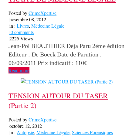
Posted by
CrimeXpertise
|
novembre 08, 2012
|
in :
Livres
,
Médecine Légale
|
0 comments
|
2225 Views
Jean-Pol BEAUTHIER Déja Paru 2ème édition
Editeur : De Boeck Date de Parution :
06/09/2011 Prix indicatif : 110€
Read more
TENSION AUTOUR DU TASER
(Partie 2)
Posted by
CrimeXpertise
|
octobre 12, 2012
|
in :
Autopsie
,
Médecine Légale
,
Sciences Forensiques