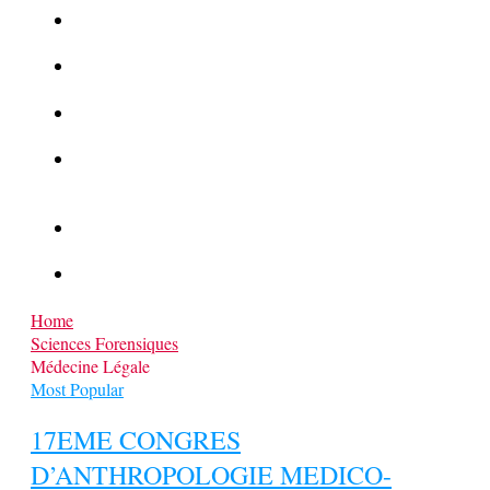
La Kalachnikov : l’arme la plus meurtrière du monde
La Mafia cible l’Etat Islamique
Quantique pour cryptographes
Les méthodes de recrutement des fonctionnaires par le
crime organisé
Le criminel de plus stupide de l’été !
Facebook : son catalogue biométrique de Tags illégal ?
Home
Sciences Forensiques
Médecine Légale
Most Popular
17EME CONGRES
D’ANTHROPOLOGIE MEDICO-