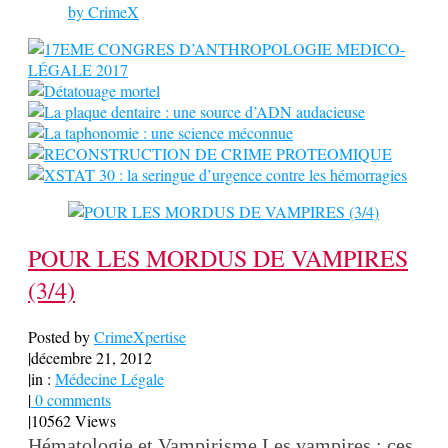
by
CrimeX
POUR LES MORDUS DE VAMPIRES
(3/4)
Posted by
CrimeXpertise
|
décembre 21, 2012
|
in :
Médecine Légale
|
0 comments
|
10562 Views
Hématologie et Vampirisme Les vampires : ces