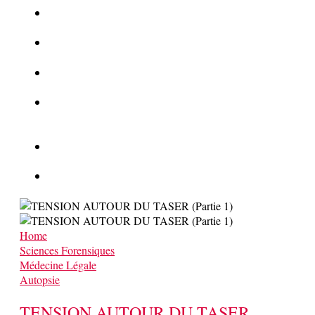
La Kalachnikov : l’arme la plus meurtrière du monde
La Mafia cible l’Etat Islamique
Quantique pour cryptographes
Les méthodes de recrutement des fonctionnaires par le
crime organisé
Le criminel de plus stupide de l’été !
Facebook : son catalogue biométrique de Tags illégal ?
Home
Sciences Forensiques
Médecine Légale
Autopsie
TENSION AUTOUR DU TASER